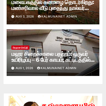
மலையகத்தில் கனமழை தொடர்கிறது:
மண்சரிவால் வீடு புதைந்து நால்வர்
மாயம்
AUG 3, 2026
KALMUNAINET ADMIN
பிரதான செய்தி
மஹர சிறைச்சாலை பதற்றம்: ஒருவர்
உயிரிழப்பு – 6 பேர் காயம்; கட்டிடத்தில்
பாரிய தீ
AUG 1, 2026
KALMUNAINET ADMIN