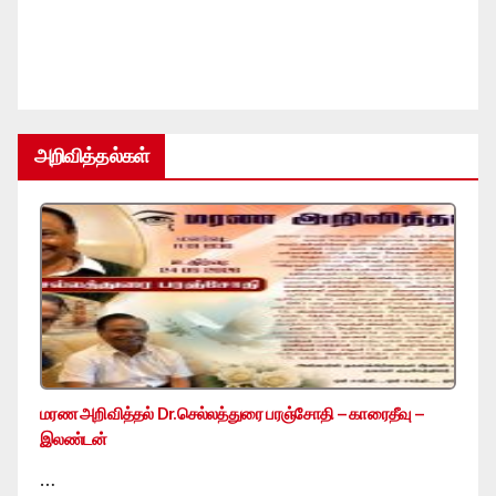
அறிவித்தல்கள்
மரண அறிவித்தல் Dr.செல்லத்துரை பரஞ்சோதி – காரைதீவு –
இலண்டன்
…