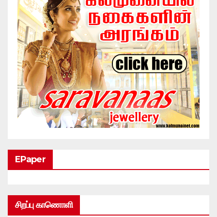
EPaper
சிறப்பு காணொளி