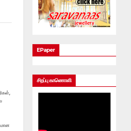
EPaper
சிறப்பு காணொளி
ிகள்,
வ
ருமான