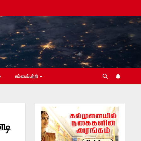
்
எம்மைப்பற்றி
னடி