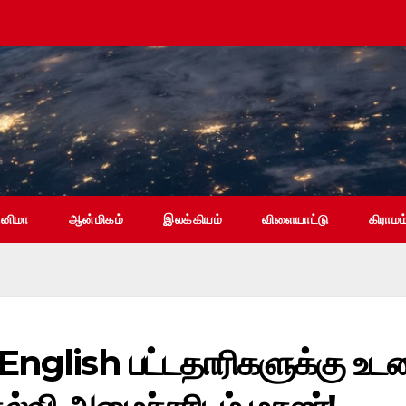
ினிமா
ஆன்மிகம்
இலக்கியம்
விளையாட்டு
கிராமம
n English பட்டதாரிகளுக்கு உட