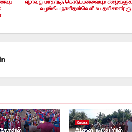
ணவுப்
ஏழாவது மாதாந்த கொடுப்பனவையும் ஏழைகளுக
:
வழங்கிய நாவிதன்வெளி உப தவிசாளர் ரூ
்
in
இலங்கை
்கோவில்
ஆலையடிவேம்பில்