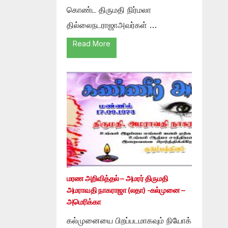
கொண்ட திருமதி நிர்மலா
தில்லைநடராஜாஅவர்கள் …
Read More
மரண அறிவித்தல் – அமரர் திருமதி
அமராவதி நாகராஜா (லதா) -கல்முனை –
அமெரிக்கா
கல்முனையை பிறப்படமாகவும் நியோக்