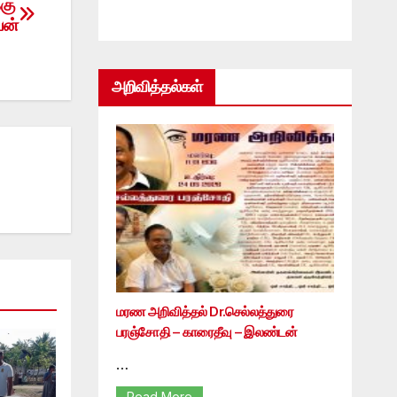
்கு
பன்
அறிவித்தல்கள்
மரண அறிவித்தல் Dr.செல்லத்துரை
பரஞ்சோதி – காரைதீவு – இலண்டன்
…
Read More