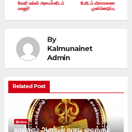
navigation
கோரி கல்வி அமைச்சரிடம்
பேரிடம் விசாரணை
மகஜர்!
முன்னெடுப்பு
By
Kalmunainet
Admin
Related Post
இலங்கை
நான்காம் ஆண்டில் காலடி வைக்கும்