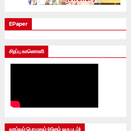
EPaper
சிறப்பு காணொளி
வாழ்வும் பொழுதும் (தினம் ஒரு படம்)