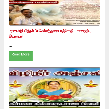
மரண அறிவித்தல் Dr.செல்லத்துரை பரஞ்சோதி – காரைதீவு –
இலண்டன்
…
Read More