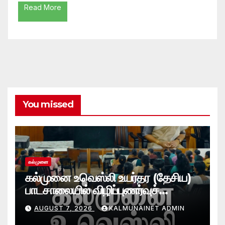
Read More
You missed
கல்முனை
கல்முனை உவெஸ்லி உயர்தர (தேசிய)
பாடசாலையில் விழிப்புணர்வுச்
செயலமர்வு
AUGUST 7, 2026
KALMUNAINET ADMIN