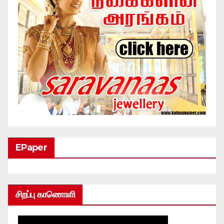
EPaper
சிறப்பு காணொளி