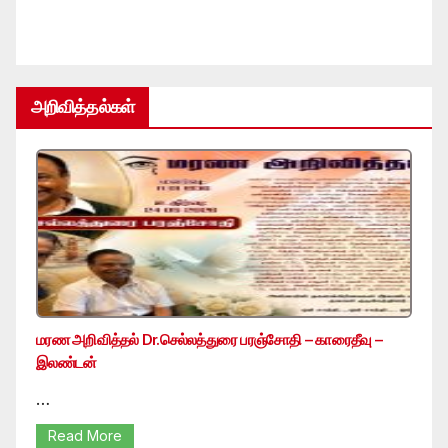
அறிவித்தல்கள்
மரண அறிவித்தல் Dr.செல்லத்துரை பரஞ்சோதி – காரைதீவு –
இலண்டன்
…
Read More