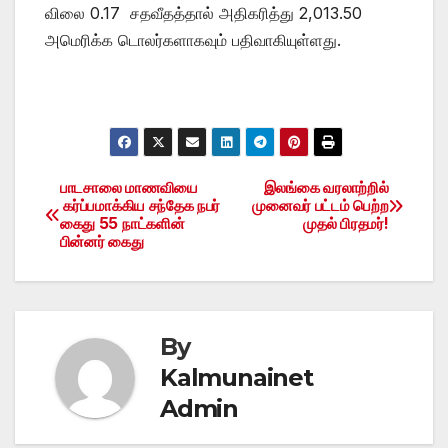
விலை 0.17 சதவீதத்தால் அதிகரித்து 2,013.50
அமெரிக்க டொலர்களாகவும் பதிவாகியுள்ளது.
பாடசாலை மாணவியை
இலங்கை வரலாற்றில்
Post
கர்ப்பமாக்கிய சந்தேக நபர்
முனைவர் பட்டம் பெற்ற
கைது 55 நாட்களின்
முதல் பிரதமர்!
navigation
பின்னர் கைது
By
Kalmunainet
Admin