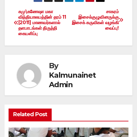
கமு\கணேஷா மகா
சாகரம்
Post
வித்தியாலயத்தின் தரம் 11
இசைக்குழுவினருக்கு
[2011] மாணவர்களால்
இசைக் கருவிகள் வழங்கி
navigation
தளபாடங்கள் திருத்தி
வைப்பு!
கையளிப்பு
By
Kalmunainet
Admin
Related Post