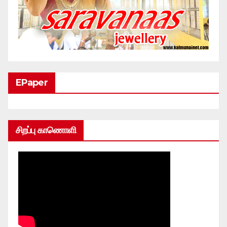
EPaper
சிறப்பு காணொளி