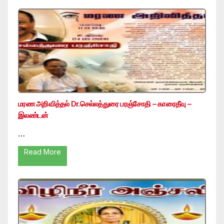
மரண அறிவித்தல் Dr.செல்லத்துரை பரஞ்சோதி – காரைதீவு –
இலண்டன்
…
Read More