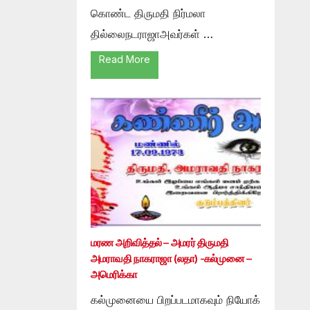
கொண்ட திருமதி நிர்மலா
தில்லைநடராஜாஅவர்கள் …
Read More
மரண அறிவித்தல் – அமரர் திருமதி
அமராவதி நாகராஜா (லதா) -கல்முனை –
அமெரிக்கா
கல்முனையை பிறப்படமாகவும் நியோக்