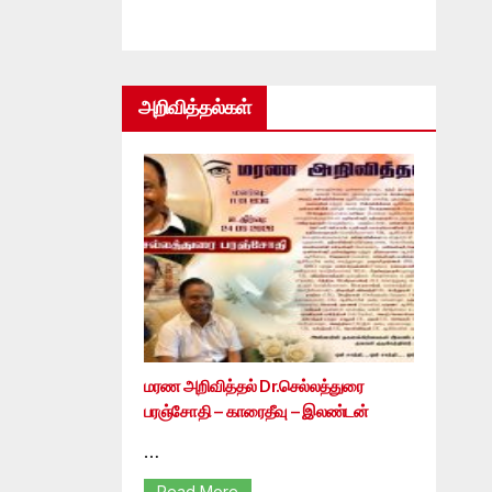
அறிவித்தல்கள்
மரண அறிவித்தல் Dr.செல்லத்துரை
பரஞ்சோதி – காரைதீவு – இலண்டன்
…
Read More