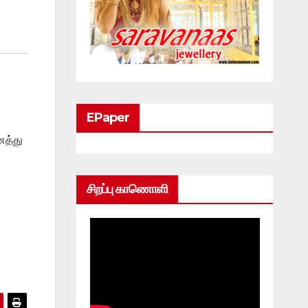
EPaper
ைத்து
சிறப்பு காணொளி