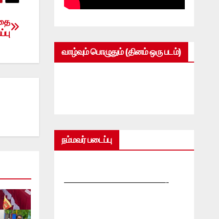
்தை
்பு
வாழ்வும் பொழுதும் (தினம் ஒரு படம்)
நம்மவர் படைப்பு
—————————————-