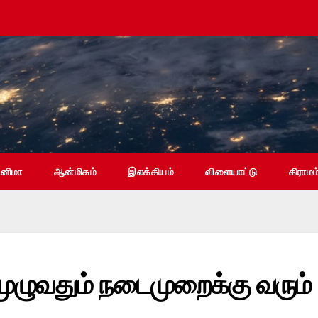
ினிமா
ஆன்மிகம்
இலக்கியம்
விளையாட்டு
கிராமம
முழுவதும் நடைமுறைக்கு வரும்