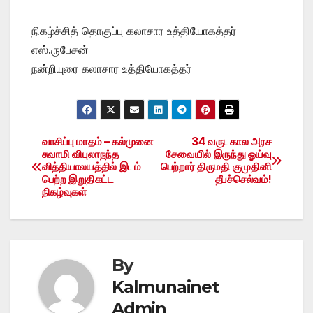
நிகழ்ச்சித் தொகுப்பு கலாசார உத்தியோகத்தர்
எஸ்.ருபேசன்
நன்றியுரை கலாசார உத்தியோகத்தர்
வாசிப்பு மாதம் – கல்முனை
34 வருடகால அரச
Post
சுவாமி விபுலாநந்த
சேவையில் இருந்து ஓய்வு
வித்தியாலயத்தில் இடம்
பெற்றார் திருமதி குமுதினி
navigation
பெற்ற இறுதிகட்ட
தீபச்செல்வம்!
நிகழ்வுகள்
By
Kalmunainet
Admin