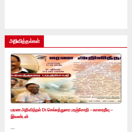
அறிவித்தல்கள்
மரண அறிவித்தல் Dr.செல்லத்துரை பரஞ்சோதி – காரைதீவு –
இலண்டன்
…