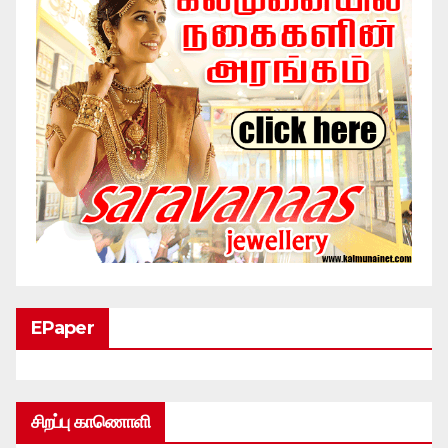
EPaper
சிறப்பு காணொளி