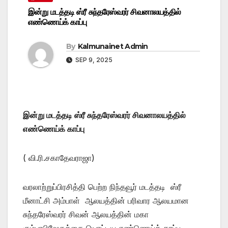
இன்று மடத்தடி ஸ்ரீ சுந்தரேஸ்வரர் சிவனாலயத்தில்
எண்ணெய்க் காப்பு
By
Kalmunainet Admin
SEP 9, 2025
இன்று மடத்தடி ஸ்ரீ சுந்தரேஸ்வரர் சிவனாலயத்தில்
எண்ணெய்க் காப்பு
( வி.ரி.சகாதேவராஜா)
வரலாற்றுப்பிரசித்தி பெற்ற நிந்தவூர் மடத்தடி ஸ்ரீ
மீனாட்சி அம்பாள் ஆலயத்தின் பரிவார ஆலயமான
சுந்தரேஸ்வரர் சிவன் ஆலயத்தின் மகா
கும்பாபிஷேகத்தை யொட்டிய எண்ணெய்க் காப்பு