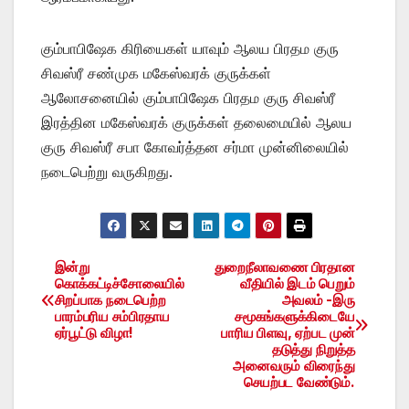
கும்பாபிஷேக கிரியைகள் யாவும் ஆலய பிரதம குரு
சிவஸ்ரீ சண்முக மகேஸ்வரக் குருக்கள்
ஆலோசனையில் கும்பாபிஷேக பிரதம குரு சிவஸ்ரீ
இரத்தின மகேஸ்வரக் குருக்கள் தலைமையில் ஆலய
குரு சிவஸ்ரீ சபா கோவர்த்தன சர்மா முன்னிலையில்
நடைபெற்று வருகிறது.
இன்று
துறைநீலாவணை பிரதான
Post
கொக்கட்டிச்சோலையில்
வீதியில் இடம் பெறும்
சிறப்பாக நடைபெற்ற
அவலம் -இரு
navigation
பாரம்பரிய சம்பிரதாய
சமூகங்களுக்கிடையே
ஏர்பூட்டு விழா!
பாரிய பிளவு, ஏற்பட முன்
தடுத்து நிறுத்த
அனைவரும் விரைந்து
செயற்பட வேண்டும்.