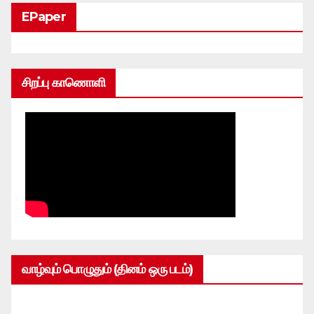
EPaper
சிறப்பு காணொளி
வாழ்வும் பொழுதும் (தினம் ஒரு படம்)