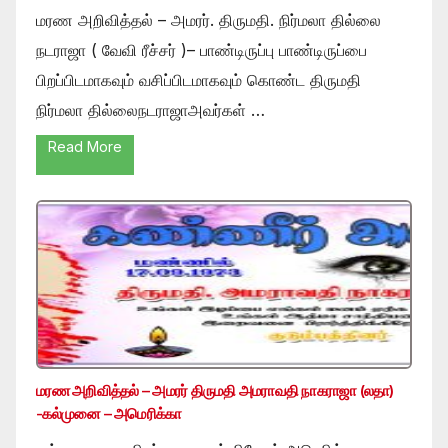
மரண அறிவித்தல் – அமரர். திருமதி. நிர்மலா தில்லை
நடராஜா ( வேவி ரீச்சர் )– பாண்டிருப்பு பாண்டிருப்பை
பிறப்பிடமாகவும் வசிப்பிடமாகவும் கொண்ட திருமதி
நிர்மலா தில்லைநடராஜாஅவர்கள் …
Read More
மரண அறிவித்தல் – அமரர் திருமதி அமராவதி நாகராஜா (லதா)
-கல்முனை – அமெரிக்கா