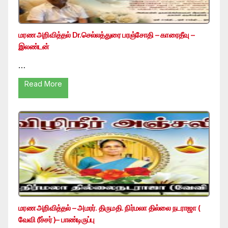
மரண அறிவித்தல் Dr.செல்லத்துரை பரஞ்சோதி – காரைதீவு –
இலண்டன்
…
Read More
மரண அறிவித்தல் – அமரர். திருமதி. நிர்மலா தில்லை நடராஜா (
வேவி ரீச்சர் )– பாண்டிருப்பு