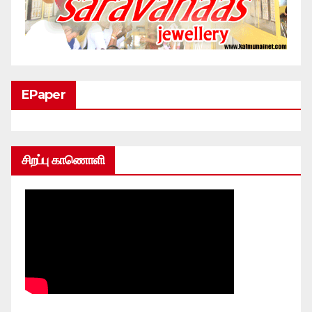
EPaper
சிறப்பு காணொளி