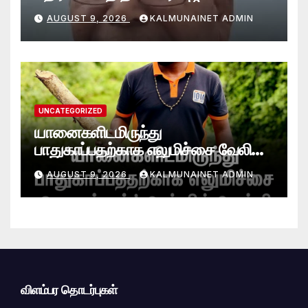
காலமானார்.!
AUGUST 9, 2026
KALMUNAINET ADMIN
UNCATEGORIZED
யானைகளிடமிருந்து
பாதுகாப்பதற்காக எலுமிச்சை வேலி
அமைத்தல்’ ஆய்வில் வெற்றி
AUGUST 9, 2026
KALMUNAINET ADMIN
என்கிறார் வினோஜ்குமார்
விளம்பர தொடர்புகள்