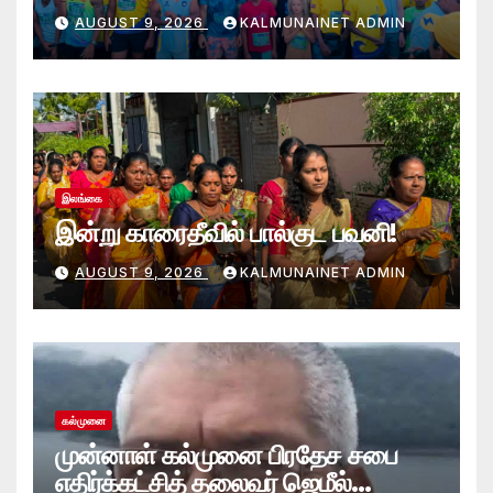
அறுகம்பே அரை மரதன் ஓட்டத்தில்
AUGUST 9, 2026
KALMUNAINET ADMIN
இலங்கை சிவராஜன் முதலிடம்!
இலங்கை
இன்று காரைதீவில் பால்குட பவனி!
AUGUST 9, 2026
KALMUNAINET ADMIN
கல்முனை
முன்னாள் கல்முனை பிரதேச சபை
எதிர்க்கட்சித் தலைவர் ஜெமீல்