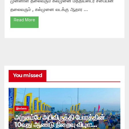
முன்னாள் தலைவரும் கல்முனை மத்தியஸ்டர் சபையின்
தலைவரும் , கல்முனை வடக்கு ஆதார …
Read More
You missed
இலங்கை
அறுகம்பே அபிவிருத்தி போரத்தின்
10வது ஆண்டு நிறைவு விழா: