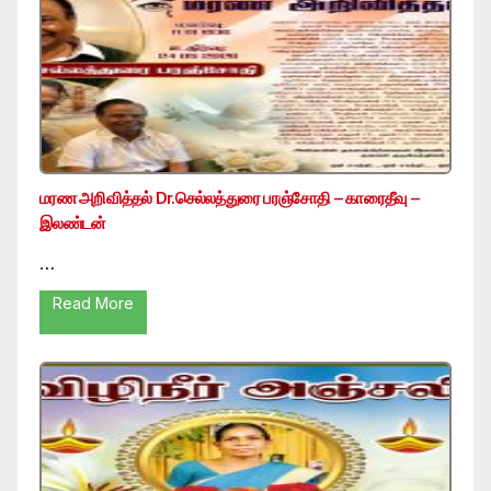
மரண அறிவித்தல் Dr.செல்லத்துரை பரஞ்சோதி – காரைதீவு –
இலண்டன்
…
Read More