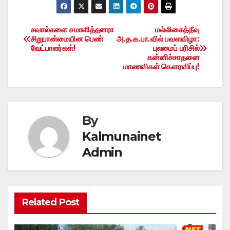
சவால்களை சமாளித்தனரா
மல்லிகைத்தீவு
Post
சிறுபான்மையின பெண்
அ.த.க.பா.வில் பவளவிழா:
வேட்பாளர்கள்!
புலமைப் பரிசில்
navigation
கன்னிச்சாதனை
மாணவிகள் கௌரவிப்பு!
By
Kalmunainet
Admin
Related Post