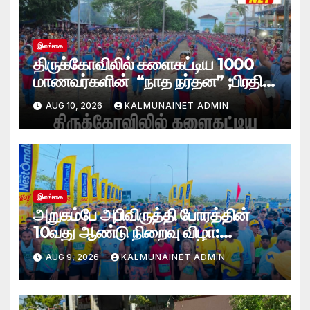
இலங்கை
திருக்கோவிலில் களைகட்டிய 1000
மாணவர்களின் “நாத நர்தன” ;பிரதி
போலீஸ் மாஅதிபரும் பங்கேற்பு
AUG 10, 2026
KALMUNAINET ADMIN
இலங்கை
அறுகம்பே அபிவிருத்தி போரத்தின்
10வது ஆண்டு நிறைவு விழா:
அறுகம்பே அரை மரதன் ஓட்டத்தில்
AUG 9, 2026
KALMUNAINET ADMIN
இலங்கை சிவராஜன் முதலிடம்!