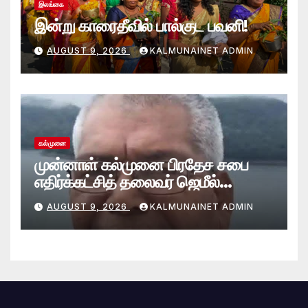
இலங்கை
இன்று காரைதீவில் பால்குட பவனி!
AUGUST 9, 2026
KALMUNAINET ADMIN
கல்முனை
முன்னாள் கல்முனை பிரதேச சபை
எதிர்க்கட்சித் தலைவர் ஜெமீல்
காலமானார்.!
AUGUST 9, 2026
KALMUNAINET ADMIN