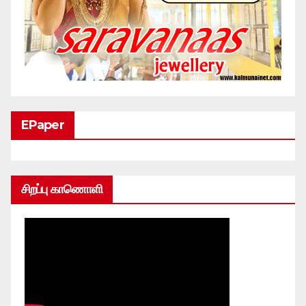
EPaper
சிறப்பு காணொளி