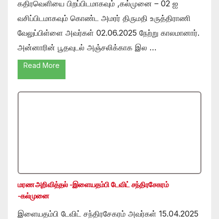
கதிரவெளியை பிறப்பிடமாகவும் ,கல்முனை – 02 ஐ
வசிப்பிடமாகவும் கொண்ட அமரர் திருமதி உருத்திராணி
வேலுப்பிள்ளை அவர்கள் 02.06.2025 நேற்று காலமானார்.
அன்னாரின் பூதவுடல் அஞ்சலிக்காக இல …
Read More
மரண அறிவித்தல் -இளையதம்பி டேவிட் சந்திரசேகரம்
-கல்முனை
இளையதம்பி டேவிட் சந்திரசேகரம் அவர்கள் 15.04.2025