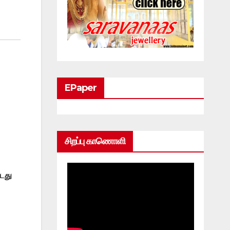
EPaper
சிறப்பு காணொளி
்டது