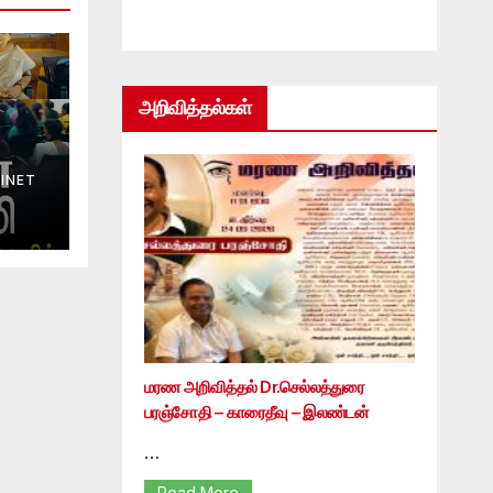
அறிவித்தல்கள்
INET
மரண அறிவித்தல் Dr.செல்லத்துரை
பரஞ்சோதி – காரைதீவு – இலண்டன்
…
Read More