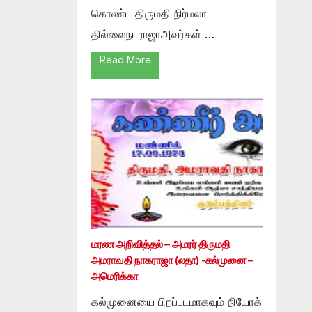
கொண்ட திருமதி நிர்மலா
தில்லைநடராஜாஅவர்கள் …
Read More
மரண அறிவித்தல் – அமரர் திருமதி
அமராவதி நாகராஜா (லதா) -கல்முனை –
அமெரிக்கா
கல்முனையை பிறப்படமாகவும் நியோக்