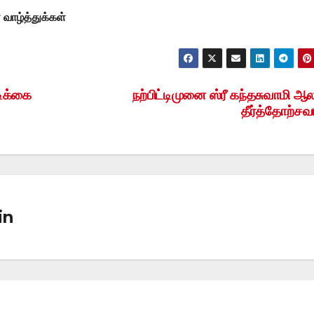
ாழ்த்துக்கள்
டிக்கை
நற்பிட்டிமுனை ஸ்ரீ கந்தசுவாமி ஆ
தீர்த்தோற்சவம
in