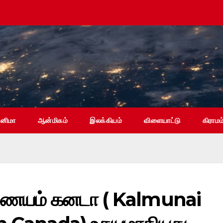
ினிமா
ஆன்மிகம்
இலக்கியம்
விளையாட்டு
கிராமம
இணையம் கனடா ( Kalmunai