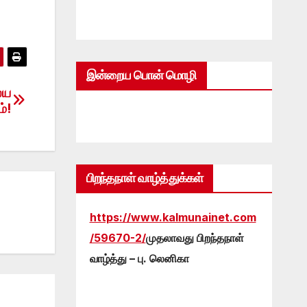
இன்றைய பொன் மொழி
லய
்!
பிறந்தநாள் வாழ்த்துக்கள்
https://www.kalmunainet.com
/59670-2/
முதலாவது பிறந்தநாள்
வாழ்த்து – பு. லெனிகா