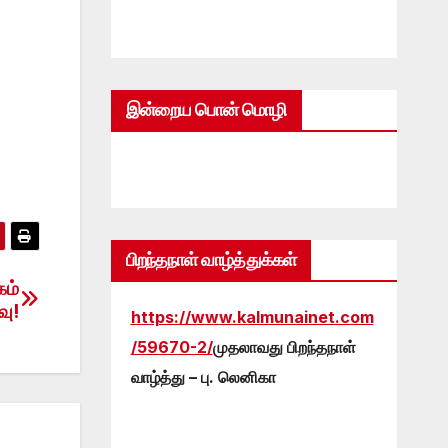
இன்றைய பொன் மொழி
பிறந்தநாள் வாழ்த்துக்கள்
கம்
வு!
https://www.kalmunainet.com
/59670-2/
முதலாவது பிறந்தநாள்
வாழ்த்து – பு. லெனிகா