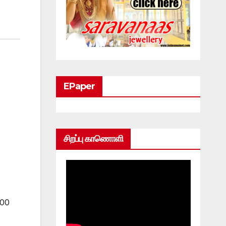
EPaper
சிறப்பு காணொளி
000