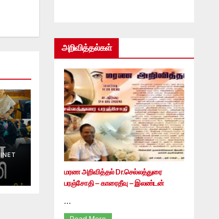
அறிவித்தல்கள்
INET
மரண அறிவித்தல் Dr.செல்லத்துரை
பரஞ்சோதி – காரைதீவு – இலண்டன்
…
Read More