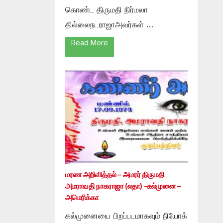
கொண்ட திருமதி நிர்மலா
தில்லைநடராஜாஅவர்கள் …
Read More
மரண அறிவித்தல் – அமரர் திருமதி
அமராவதி நாகராஜா (லதா) -கல்முனை –
அமெரிக்கா
கல்முனையை பிறப்படமாகவும் நியோக்