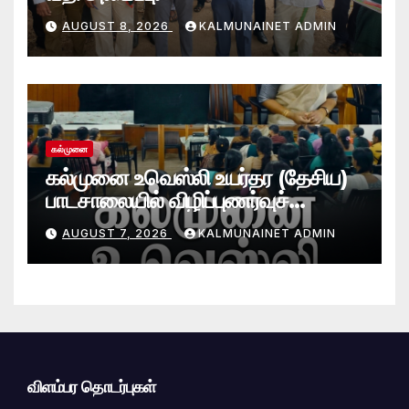
AUGUST 8, 2026
KALMUNAINET ADMIN
கல்முனை
கல்முனை உவெஸ்லி உயர்தர (தேசிய)
பாடசாலையில் விழிப்புணர்வுச்
செயலமர்வு
AUGUST 7, 2026
KALMUNAINET ADMIN
விளம்பர தொடர்புகள்