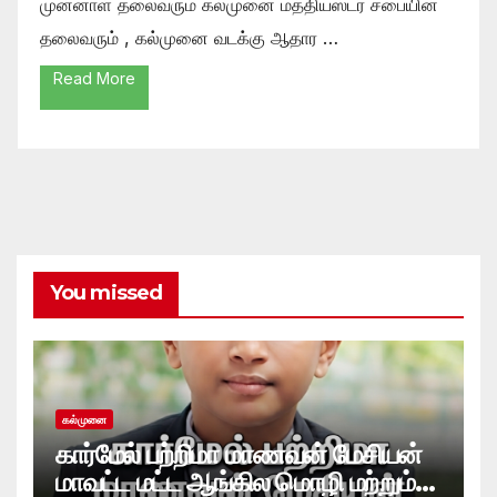
முன்னாள் தலைவரும் கல்முனை மத்தியஸ்டர் சபையின்
தலைவரும் , கல்முனை வடக்கு ஆதார …
Read More
You missed
கல்முனை
கார்மேல் பற்றிமா மாணவன் மேசியன்
மாவட்ட மட்ட ஆங்கில மொழி மற்றும்