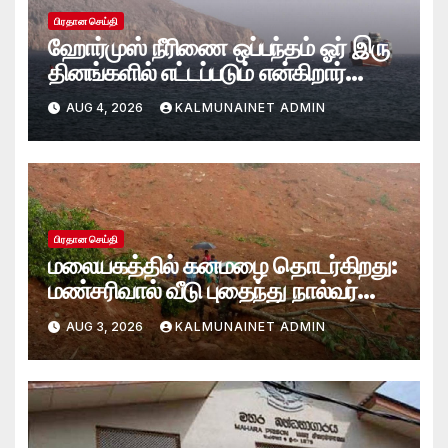
பிரதான செய்தி
ஹோர்முஸ் நீரிணை ஒப்பந்தம் ஓர் இரு
தினங்களில் எட்டப்படும் என்கிறார்
அமெரிக்க கருவூலச் செயலாளர்
AUG 4, 2026
KALMUNAINET ADMIN
ஸ்காட் பெசென்ட்!
பிரதான செய்தி
மலையகத்தில் கனமழை தொடர்கிறது:
மண்சரிவால் வீடு புதைந்து நால்வர்
மாயம்
AUG 3, 2026
KALMUNAINET ADMIN