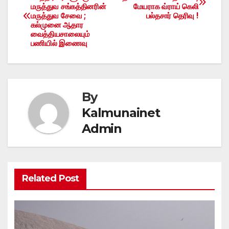
மருத்துவ சங்கத்தினரின்
மேயராக வ்ராய் கெலி
navigation
மருத்துவ சேவை ;
பல்தசார் தெரிவு !
கல்முனை ஆதார
வைத்தியசாலையும்
பணியில் இணைவு
By
Kalmunainet
Admin
Related Post