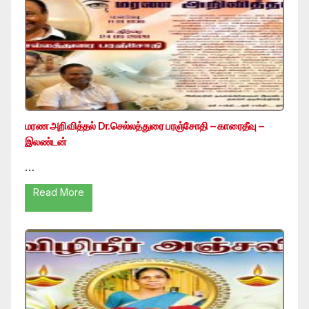
மரண அறிவித்தல் Dr.செல்லத்துரை பரஞ்சோதி – காரைதீவு –
இலண்டன்
…
Read More