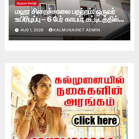
பிரதான செய்தி
மஹர சிறைச்சாலை பதற்றம்: ஒருவர்
உயிரிழப்பு – 6 பேர் காயம்; கட்டிடத்தில்
பாரிய தீ
AUG 1, 2026
KALMUNAINET ADMIN