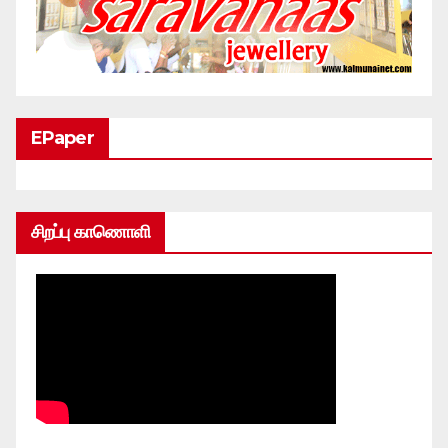
EPaper
சிறப்பு காணொளி