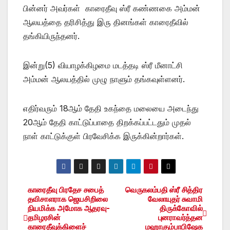
பின்னர் அவர்கள் காரைதீவு ஸ்ரீ கண்ணகை அம்மன்
ஆலயத்தை தரிசித்து இரு தினங்கள் காரைதீவில்
தங்கியிருந்தனர்.
இன்று(5) வியாழக்கிழமை மடத்தடி ஸ்ரீ மீனாட்சி
அம்மன் ஆலயத்தில் முழு நாளும் தங்கவுள்ளனர்.
எதிர்வரும் 18ஆம் தேதி உகந்தை மலையை அடைந்து
20ஆம் தேதி காட்டுப்பாதை திறக்கப்பட்டதும் முதல்
நாள் காட்டுக்குள் பிரவேசிக்க இருக்கின்றார்கள்.
காரைதீவு பிரதேச சபைத்
வெருகலம்பதி ஸ்ரீ சித்திர
Post
தவிசாளராக ஜெயசிறிலை
வேலாயுதர் சுவாமி
நியமிக்க அமோக ஆதரவு-
திருக்கோவில்
navigation
தமிழரசின்
புனராவர்த்தன
காரைதீவுக்கிளைச்
மஹாகும்பாபிஷேக