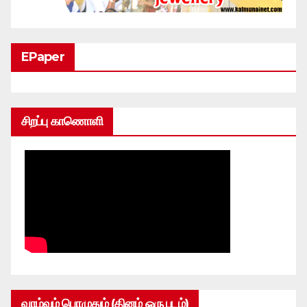
EPaper
சிறப்பு காணொளி
வாழ்வும் பொழுதும் (தினம் ஒரு படம்)