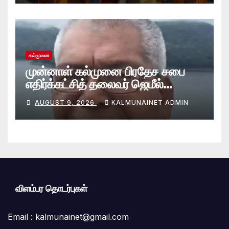
கல்முனை
முன்னாள் கல்முனை பிரதேச சபை
எதிர்க்கட்சித் தலைவர் ஜெமீல்
காலமானார்.!
AUGUST 9, 2026
KALMUNAINET ADMIN
விளம்பர தொடர்புகள்
Email :
kalmunainet@gmail.com