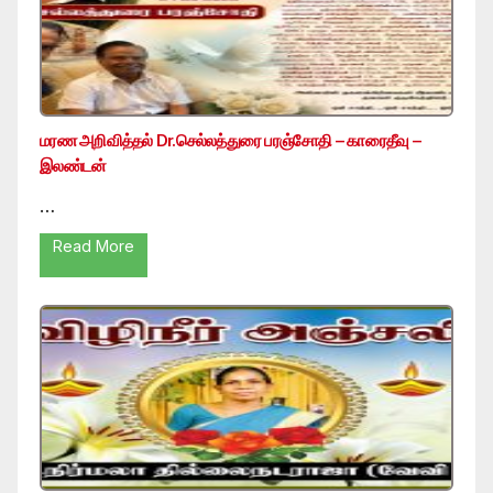
மரண அறிவித்தல் Dr.செல்லத்துரை பரஞ்சோதி – காரைதீவு –
இலண்டன்
…
Read More