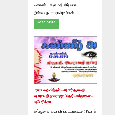
கொண்ட திருமதி நிர்மலா
தில்லைநடராஜாஅவர்கள் …
Read More
மரண அறிவித்தல் – அமரர் திருமதி
அமராவதி நாகராஜா (லதா) -கல்முனை –
அமெரிக்கா
கல்முனையை பிறப்படமாகவும் நியோக்