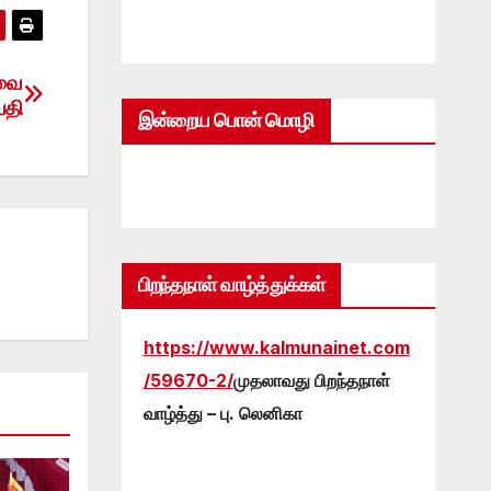
ேவை
பதி
இன்றைய பொன் மொழி
பிறந்தநாள் வாழ்த்துக்கள்
https://www.kalmunainet.com
/59670-2/
முதலாவது பிறந்தநாள்
வாழ்த்து – பு. லெனிகா