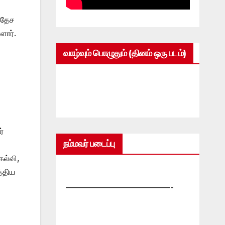
ரதேச
ளார்.
வாழ்வும் பொழுதும் (தினம் ஒரு படம்)
்
நம்மவர் படைப்பு
கல்வி,
த்திய
—————————————-