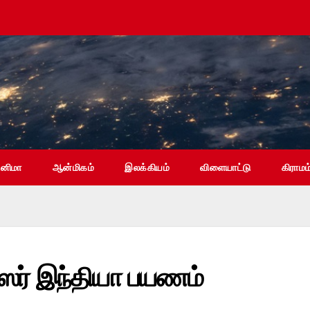
ினிமா
ஆன்மிகம்
இலக்கியம்
விளையாட்டு
கிராமம
ஸர் இந்தியா பயணம்