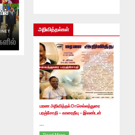
ில்
அறிவித்தல்கள்
INET
மரண அறிவித்தல் Dr.செல்லத்துரை
பரஞ்சோதி – காரைதீவு – இலண்டன்
…
Read More