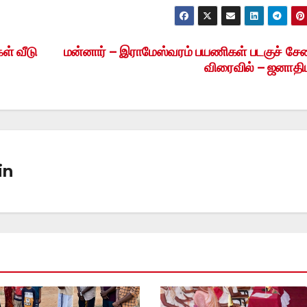
ள் வீடு
மன்னார் – இராமேஸ்வரம் பயணிகள் படகுச் ச
விரைவில் – ஜனாதி
in