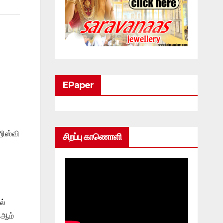
EPaper
ிஸ்வி
சிறப்பு காணொளி
ல்
 ஆம்