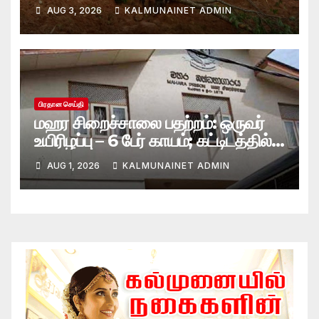
மாயம்
AUG 3, 2026
KALMUNAINET ADMIN
பிரதான செய்தி
மஹர சிறைச்சாலை பதற்றம்: ஒருவர்
உயிரிழப்பு – 6 பேர் காயம்; கட்டிடத்தில்
பாரிய தீ
AUG 1, 2026
KALMUNAINET ADMIN