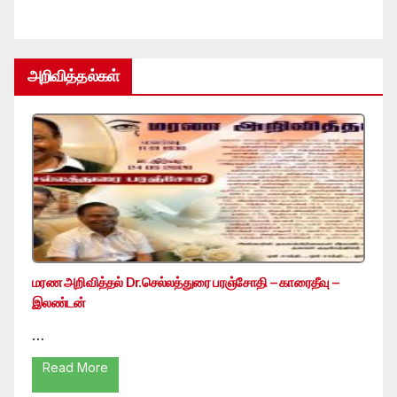
அறிவித்தல்கள்
மரண அறிவித்தல் Dr.செல்லத்துரை பரஞ்சோதி – காரைதீவு –
இலண்டன்
…
Read More