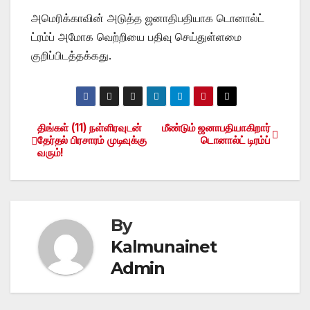
அமெரிக்காவின் அடுத்த ஜனாதிபதியாக டொனால்ட்
ட்ரம்ப் அமோக வெற்றியை பதிவு செய்துள்ளமை
குறிப்பிடத்தக்கது.
திங்கள் (11) நள்ளிரவுடன்
மீண்டும் ஜனாபதியாகிறார்
Post
தேர்தல் பிரசாரம் முடிவுக்கு
டொனால்ட் டிரம்ப்
வரும்!
navigation
By
Kalmunainet
Admin