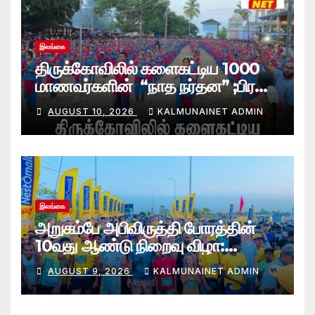
இலங்கை
திருக்கோவிலில் களைகட்டிய 1000
மாணவர்களின் “நாத நர்தன” ;பிரதி
போலீஸ் மாஅதிபரும் பங்கேற்பு
AUGUST 10, 2026
KALMUNAINET ADMIN
இலங்கை
அறுகம்பே அபிவிருத்தி போரத்தின்
10வது ஆண்டு நிறைவு விழா:
அறுகம்பே அரை மரதன் ஓட்டத்தில்
AUGUST 9, 2026
KALMUNAINET ADMIN
இலங்கை சிவராஜன் முதலிடம்!