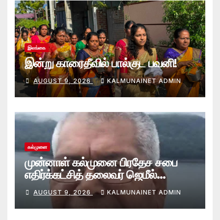
இலங்கை
இன்று காரைதீவில் பால்குட பவனி!
AUGUST 9, 2026
KALMUNAINET ADMIN
கல்முனை
முன்னாள் கல்முனை பிரதேச சபை
எதிர்க்கட்சித் தலைவர் ஜெமீல்
காலமானார்.!
AUGUST 9, 2026
KALMUNAINET ADMIN