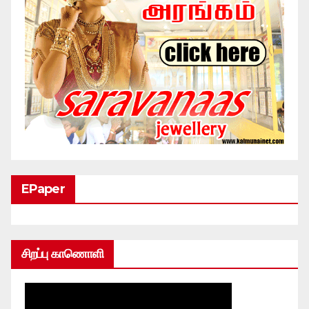
EPaper
சிறப்பு காணொளி