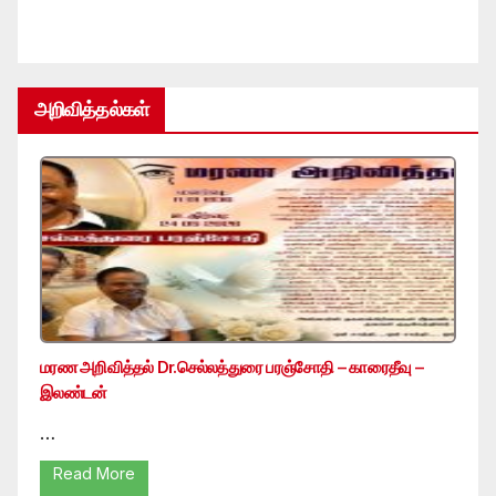
அறிவித்தல்கள்
மரண அறிவித்தல் Dr.செல்லத்துரை பரஞ்சோதி – காரைதீவு –
இலண்டன்
…
Read More