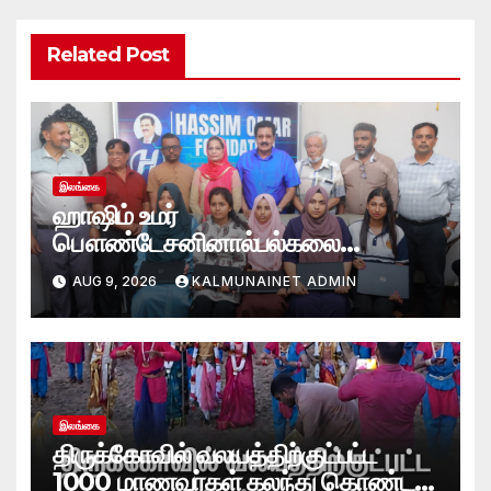
Related Post
இலங்கை
ஹாஷிம் உமர்
பௌண்டேசனினால்பல்கலை
மாணவர்களுக்குமடி கணனி
AUG 9, 2026
KALMUNAINET ADMIN
அன்பளிப்பு.!
இலங்கை
திருக்கோவில் வலயத்திற்குட்பட்ட
1000 மாணவர்கள் கலந்து கொண்ட