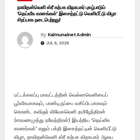
நாவிதன்வெளி ஸ்ரீ கற்பக விநாயகர் புகழ்பாடும்
‘தெய்வீக கானங்கள்’ இசைத்தட்டு வெளியீட்டு விழா
சிறப்பாக நடைபெற்றது!
By
Kalmunainet Admin
JUL 6, 2026
மட்டக்களப்பு மாவட்டத்தின் வெல்லாவெளியைப்
பூர்வீகமாகவும், பாண்டிருப்பை வசிப்பிடமாகவும்
கொண்ட கவிஞர் விவேகவெளி தமிழேந்திரன்
(சரவணமுத்து நவேந்திரன்) இயற்றிய ‘தெய்வீக
கானங்கள்’ எனும் பக்தி இசைத்தட்டின் வெளியீட்டு
விழா, நாவிதன்வெளி ஸ்ரீ கற்பக விநாயகர் ஆலய