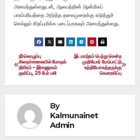
அமைந்துள்ளதுடன், ஆலயத்தின் ஆன்மிகப்
பாரம்பரியத்தை அடுத்த தலைமுறைக்கு எடுத்துச்
செல்லும் சிறப்புமிக்க படைப்பாகவும் அமைந்துள்ளது.
நீர்கொழும்பு
இடமாற்றம் பெற்று சென்ற
Post
சிறைச்சாலையில் மோதல்
முதியோர் மேம்பாட்டு
தீவிரம் – இராணுவம்
உத்தியோகத்தருக்கு
navigation
குவிப்பு, 25 பேர் பலி
கௌரவிப்பு
By
Kalmunainet
Admin