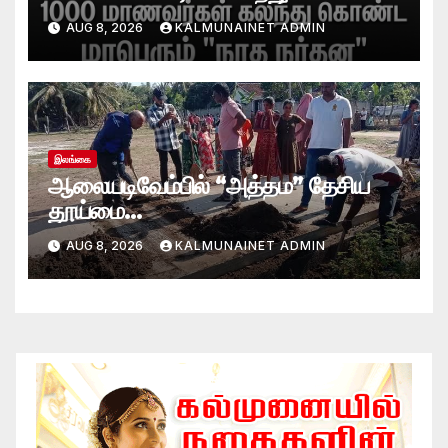
“நாத நர்தன” கலை நிகழ்வு.
AUG 8, 2026
KALMUNAINET ADMIN
இலங்கை
ஆலையடிவேம்பில் “அத்தம” தேசிய
தூய்மை
வேலைத்திட்டம்.:ஆலையடிவேம்பு
AUG 8, 2026
KALMUNAINET ADMIN
பிரதேச செயலகமும் பிரதேச சபையும்
இணைந்து விசேட தூய்மைப் பணி.