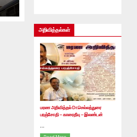
அறிவித்தல்கள்
மரண அறிவித்தல் Dr.செல்லத்துரை
பரஞ்சோதி – காரைதீவு – இலண்டன்
…
Read More