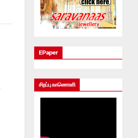
EPaper
சிறப்பு காணொளி
்