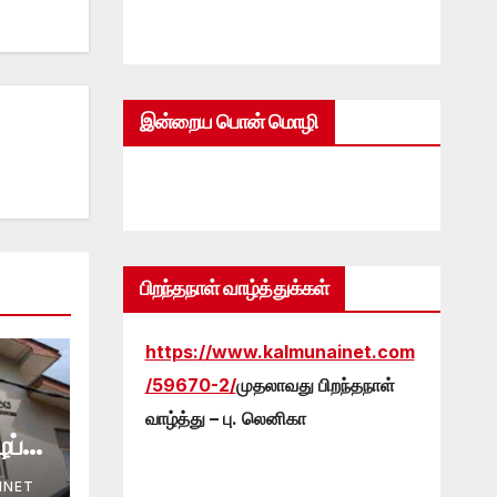
இன்றைய பொன் மொழி
பிறந்தநாள் வாழ்த்துக்கள்
https://www.kalmunainet.com
/59670-2/
முதலாவது பிறந்தநாள்
வாழ்த்து – பு. லெனிகா
ப்பு
INET