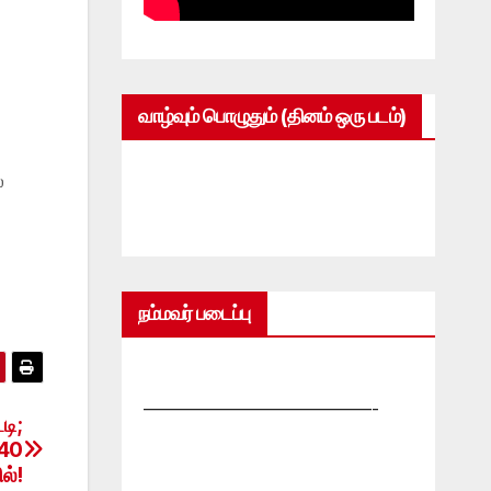
வாழ்வும் பொழுதும் (தினம் ஒரு படம்)
்
நம்மவர் படைப்பு
—————————————-
டி;
640
ல்!