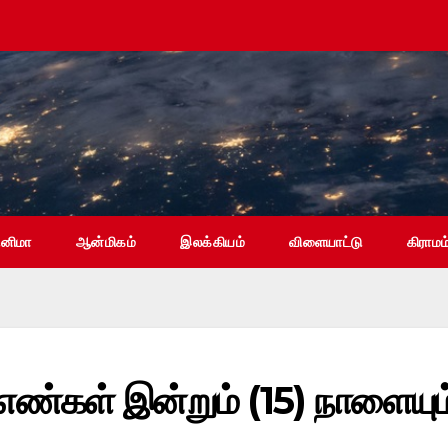
ினிமா
ஆன்மிகம்
இலக்கியம்
விளையாட்டு
கிராமம
ு எண்கள் இன்றும் (15) நாளையும