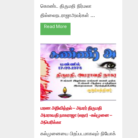
கொண்ட திருமதி நிர்மலா
தில்லைநடராஜாஅவர்கள் …
Read More
மரண அறிவித்தல் – அமரர் திருமதி
அமராவதி நாகராஜா (லதா) -கல்முனை –
அமெரிக்கா
கல்முனையை பிறப்படமாகவும் நியோக்