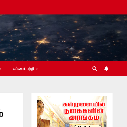
்
எம்மைப்பற்றி
்