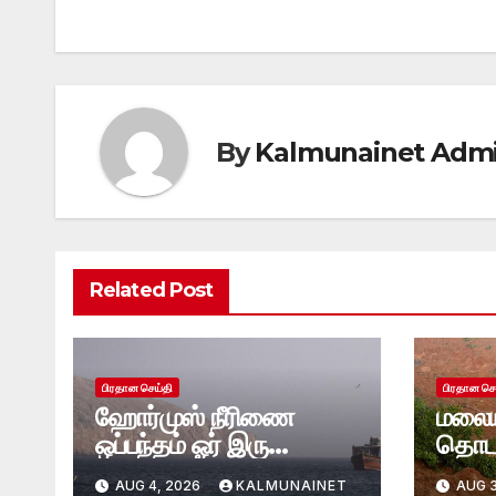
By
Kalmunainet Adm
Related Post
பிரதான செய்தி
பிரதான செ
ஹோர்முஸ் நீரிணை
மலைய
ஒப்பந்தம் ஓர் இரு
தொடர
தினங்களில் எட்டப்படும்
மண்சர
AUG 4, 2026
KALMUNAINET
AUG 3