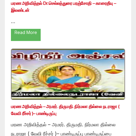
மரண அறிவித்தல் Dr.செல்லத்துரை பரஞ்சோதி – காரைதீவு –
இலண்டன்
…
Read More
மரண அறிவித்தல் – அமரர். திருமதி. நிர்மலா தில்லை நடராஜா (
வேவி ரீச்சர் )– பாண்டிருப்பு
மரண அறிவித்தல் – அமரர். திருமதி. நிர்மலா தில்லை
நடராஜா ( வேவி ரீச்சர் )– பாண்டிருப்பு பாண்டிருப்பை