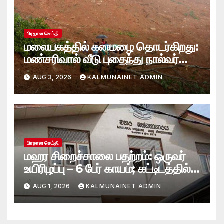
பிரதான செய்தி
மலையகத்தில் கனமழை தொடர்கிறது:
மண்சரிவால் வீடு புதைந்து நால்வர்
மாயம்
AUG 3, 2026
KALMUNAINET ADMIN
பிரதான செய்தி
மஹர சிறைச்சாலை பதற்றம்: ஒருவர்
உயிரிழப்பு – 6 பேர் காயம்; கட்டிடத்தில்
பாரிய தீ
AUG 1, 2026
KALMUNAINET ADMIN