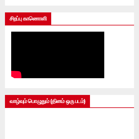
சிறப்பு காணொளி
வாழ்வும் பொழுதும் (தினம் ஒரு படம்)