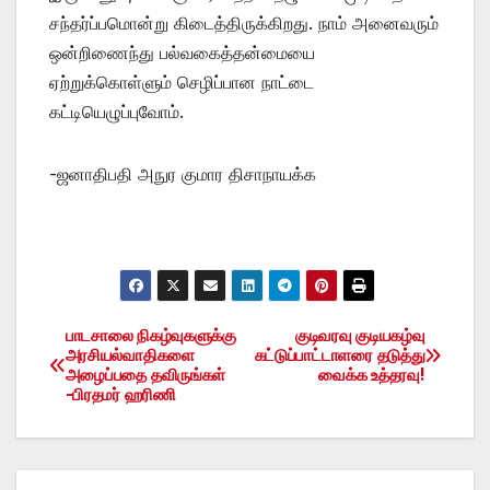
சந்தர்ப்பமொன்று கிடைத்திருக்கிறது. நாம் அனைவரும்
ஒன்றிணைந்து பல்வகைத்தன்மையை
ஏற்றுக்கொள்ளும் செழிப்பான நாட்டை
கட்டியெழுப்புவோம்.
-ஜனாதிபதி அநுர குமார திசாநாயக்க
பாடசாலை நிகழ்வுகளுக்கு
குடிவரவு குடியகழ்வு
Post
அரசியல்வாதிகளை
கட்டுப்பாட்டாளரை தடுத்து
அழைப்பதை தவிருங்கள்
வைக்க உத்தரவு!
navigation
-பிரதமர் ஹரிணி