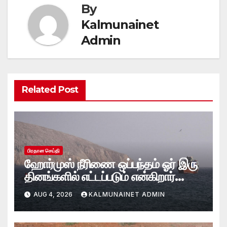
By
Kalmunainet
Admin
Related Post
பிரதான செய்தி
ஹோர்முஸ் நீரிணை ஒப்பந்தம் ஓர் இரு
தினங்களில் எட்டப்படும் என்கிறார்
அமெரிக்க கருவூலச் செயலாளர்
AUG 4, 2026
KALMUNAINET ADMIN
ஸ்காட் பெசென்ட்!