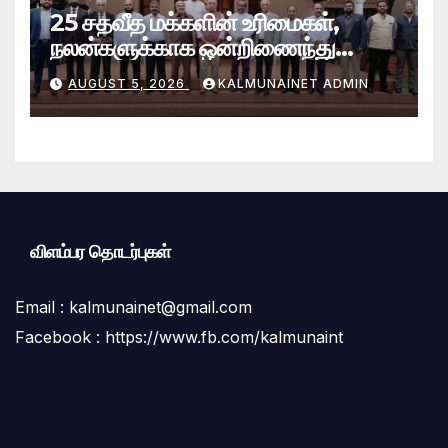
25 சதவீத மக்களின் உரிமைகள்,
நலன்களுக்காக ஒன்றிணைந்து
செயற்படவே புதிய பேரவை; இந்திய
AUGUST 5, 2026
KALMUNAINET ADMIN
உயர்ஸ்தானிகரிடம் எடுத்துரைப்பு.!
விளம்பர தொடர்புகள்
Email :
kalmunainet@gmail.com
Facebook : https://www.fb.com/kalmunaint