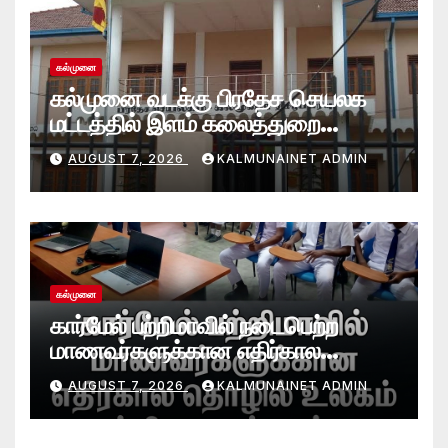
கல்முனை
கல்முனை வடக்கு பிரதேச செயலக
மட்டத்தில் இளம் கலைத்துறை
சாதனையாளர்களை உருவாக்கும்
AUGUST 7, 2026
KALMUNAINET ADMIN
தேசியஇளைஞர்விருது_விழா 2026
கல்முனை
கார்மேல் பற்றிமாவில் நடைபெற்ற
மாணவர்களுக்கான எதிர்கால
தொழில் உலகம் பற்றிய கருத்தரங்கு
AUGUST 7, 2026
KALMUNAINET ADMIN