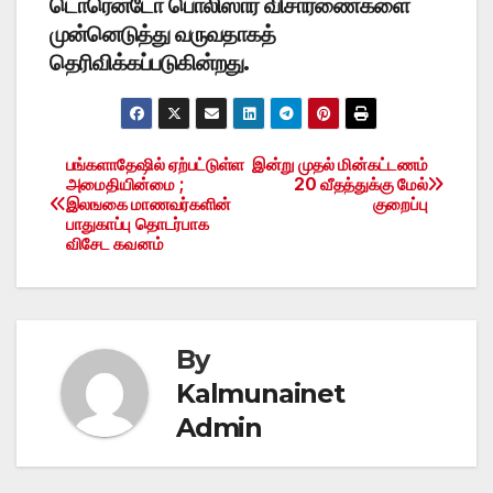
டொரென்டோ பொலிஸார் விசாரணைகளை
முன்னெடுத்து வருவதாகத்
தெரிவிக்கப்படுகின்றது.
பங்களாதேஷில் ஏற்பட்டுள்ள
இன்று முதல் மின்கட்டணம்
Post
அமைதியின்மை ;
20 வீதத்துக்கு மேல்
இலஙகை மாணவர்களின்
குறைப்பு
navigation
பாதுகாப்பு தொடர்பாக
விசேட கவனம்
By
Kalmunainet
Admin