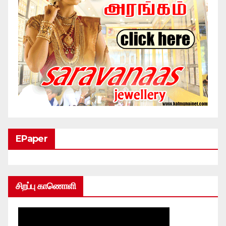
EPaper
சிறப்பு காணொளி