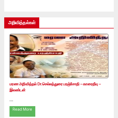
அறிவித்தல்கள்
மரண அறிவித்தல் Dr.செல்லத்துரை பரஞ்சோதி – காரைதீவு –
இலண்டன்
…
Read More