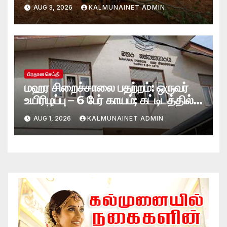
மாயம்
AUG 3, 2026
KALMUNAINET ADMIN
பிரதான செய்தி
மஹர சிறைச்சாலை பதற்றம்: ஒருவர்
உயிரிழப்பு – 6 பேர் காயம்; கட்டிடத்தில்
பாரிய தீ
AUG 1, 2026
KALMUNAINET ADMIN