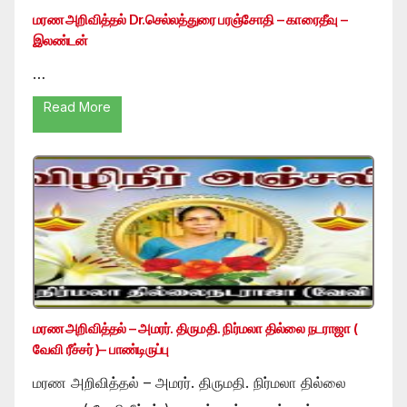
மரண அறிவித்தல் Dr.செல்லத்துரை பரஞ்சோதி – காரைதீவு –
இலண்டன்
…
Read More
மரண அறிவித்தல் – அமரர். திருமதி. நிர்மலா தில்லை நடராஜா (
வேவி ரீச்சர் )– பாண்டிருப்பு
மரண அறிவித்தல் – அமரர். திருமதி. நிர்மலா தில்லை