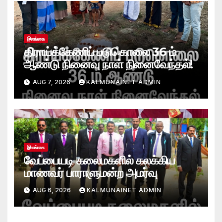
இலங்கை
திராய்க்கேணிப் படுகொலை 36 ம்
ஆண்டு நினைவு நாள் நினைவேந்தல்!
AUG 7, 2026
KALMUNAINET ADMIN
இலங்கை
வேப்பையடி கலைமகளில் கலக்கிய
மாணவர் பாராளுமன்ற அமர்வு
AUG 6, 2026
KALMUNAINET ADMIN