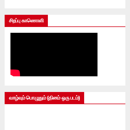
சிறப்பு காணொளி
வாழ்வும் பொழுதும் (தினம் ஒரு படம்)