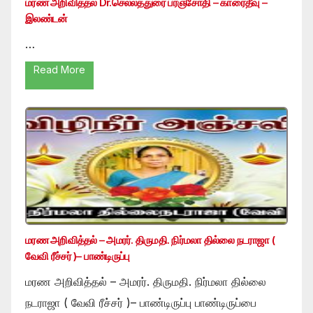
மரண அறிவித்தல் Dr.செல்லத்துரை பரஞ்சோதி – காரைதீவு –
இலண்டன்
…
Read More
மரண அறிவித்தல் – அமரர். திருமதி. நிர்மலா தில்லை நடராஜா (
வேவி ரீச்சர் )– பாண்டிருப்பு
மரண அறிவித்தல் – அமரர். திருமதி. நிர்மலா தில்லை
நடராஜா ( வேவி ரீச்சர் )– பாண்டிருப்பு பாண்டிருப்பை