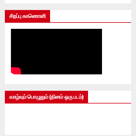
சிறப்பு காணொளி
வாழ்வும் பொழுதும் (தினம் ஒரு படம்)