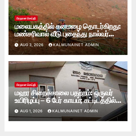
பிரதான செய்தி
மலையகத்தில் கனமழை தொடர்கிறது:
மண்சரிவால் வீடு புதைந்து நால்வர்
மாயம்
AUG 3, 2026
KALMUNAINET ADMIN
பிரதான செய்தி
மஹர சிறைச்சாலை பதற்றம்: ஒருவர்
உயிரிழப்பு – 6 பேர் காயம்; கட்டிடத்தில்
பாரிய தீ
AUG 1, 2026
KALMUNAINET ADMIN