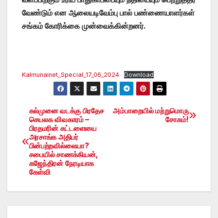
வேண்டும் என ஆலையடிவேம்பு பால் பண்ணையாளர்கள்
சங்கம் கோரிக்கை முன்வைக்கின்றனர்.
Kalmunainet_Special_17_06_2024
Download
கல்முனை வடக்கு பிரதேச
அம்பாறையில் மற்றுமொரு
Post
செயலக விவகாரம் –
சோகம்!
பிரதமரின் கட்டளையை
navigation
அரசாங்க அதிபர்
பின்பற்றவில்லையா?
சபையில் சாணக்கியன்,
கஜேந்திரன் நேரடியாக
கேள்வி