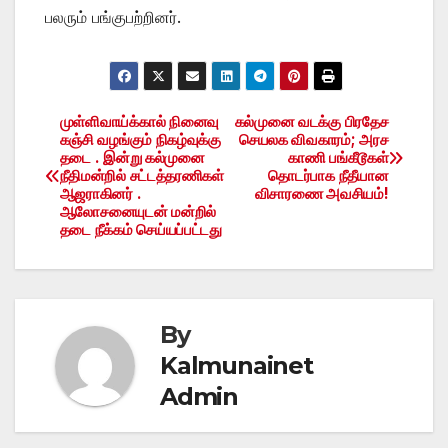
பலரும் பங்குபற்றினர்.
முள்ளிவாய்க்கால் நினைவு
கல்முனை வடக்கு பிரதேச
Post
கஞ்சி வழங்கும் நிகழ்வுக்கு
செயலக விவகாரம்; அரச
தடை . இன்று கல்முனை
காணி பங்கீடூகள்
navigation
நீதிமன்றில் சட்டத்தரணிகள்
தொடர்பாக நீதீயான
ஆஜராகினர் .
விசாரணை அவசியம்!
ஆலோசனையுடன் மன்றில்
தடை நீக்கம் செய்யப்பட்டது
By
Kalmunainet
Admin