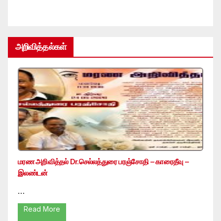
அறிவித்தல்கள்
மரண அறிவித்தல் Dr.செல்லத்துரை பரஞ்சோதி – காரைதீவு –
இலண்டன்
…
Read More