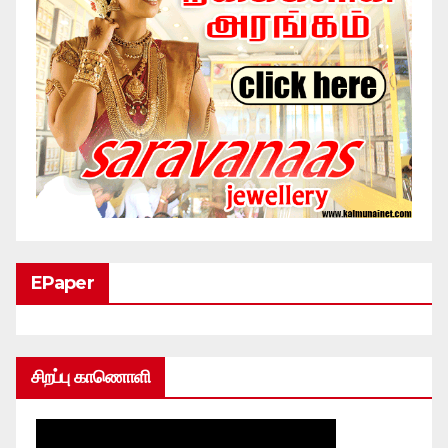
EPaper
சிறப்பு காணொளி