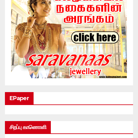
EPaper
சிறப்பு காணொளி