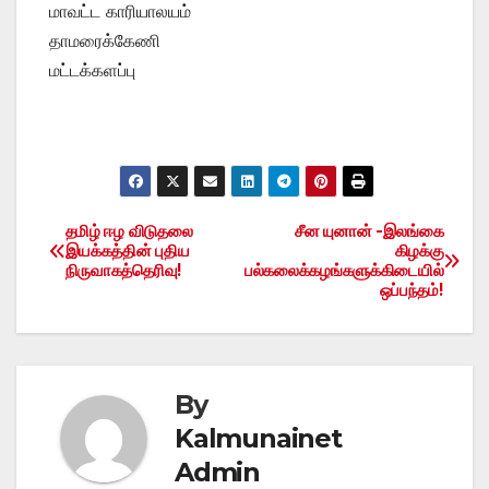
மாவட்ட காரியாலயம்
தாமரைக்கேணி
மட்டக்களப்பு
தமிழ் ஈழ விடுதலை
சீன யுனான் -இலங்கை
Post
இயக்கத்தின் புதிய
கிழக்கு
நிருவாகத்தெரிவு!
பல்கலைக்கழங்களுக்கிடையில்
navigation
ஒப்பந்தம்!
By
Kalmunainet
Admin