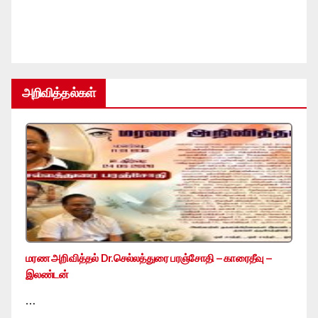
அறிவித்தல்கள்
மரண அறிவித்தல் Dr.செல்லத்துரை பரஞ்சோதி – காரைதீவு –
இலண்டன்
…