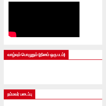
வாழ்வும் பொழுதும் (தினம் ஒரு படம்)
நம்மவர் படைப்பு