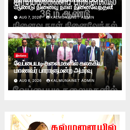
ஆண்டு நினைவு நாள் நினைவேந்தல்!
AUG 7, 2026
KALMUNAINET ADMIN
இலங்கை
வேப்பையடி கலைமகளில் கலக்கிய
மாணவர் பாராளுமன்ற அமர்வு
AUG 6, 2026
KALMUNAINET ADMIN