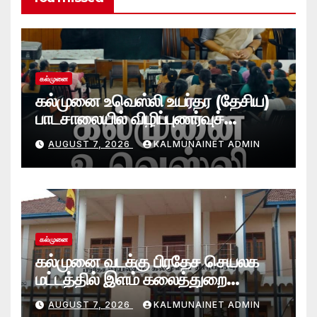
கல்முனை
கல்முனை உவெஸ்லி உயர்தர (தேசிய)
பாடசாலையில் விழிப்புணர்வுச்
செயலமர்வு
AUGUST 7, 2026
KALMUNAINET ADMIN
கல்முனை
கல்முனை வடக்கு பிரதேச செயலக
மட்டத்தில் இளம் கலைத்துறை
சாதனையாளர்களை உருவாக்கும்
AUGUST 7, 2026
KALMUNAINET ADMIN
தேசியஇளைஞர்விருது_விழா 2026