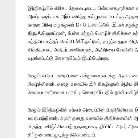
இந்நிகழ்வில் விசேட தேவையுடைய பிள்ளைகளுக்காக 
அவர்களுக்காக அர்ப்பணித்த கல்முனை வடக்கு ஆதார
உளநல பிரிவு மருத்துவர் Dr.U.L.சராப்தீன், இயன்மருத்
திரு.A.ஹொட்ஷன், பேச்சு மற்றும் மொழிச் சிகிச்சை உத
உத்தியோகத்தர் செல்வி.M.T.நஸ்ரின், குழந்தைநல விடு
வித்தியாலய அதிபர் மணிமாறன், ஆசிரியை ரோகினி 
வழங்கப்பட்டு கௌரவிப்பும் இடம்பெற்றது.
மேலும் விசேட உரையினை கல்முனை வடக்கு ஆதார வைத
நிகழ்த்தினார். தனது உரையில் இந் நிகழ்வுகள் ஆத்ம த
சேவையாளர்களை பாராட்டி கௌரவிப்பதில் தான் மகிழ்ச
மேலும் இந்நிகழ்வில் சர்வம் அமைப்பின் பிரதிநிதிய
உரையாற்றினார். அவர் தனது உரையில் சிகிச்சையின் ஆ
மிகுந்த மகிழ்ச்சியைத் தருவதாக குறிப்பிட்ட அவர் அன
சிற்றுரையை முடித்துக்கொண்டார்.