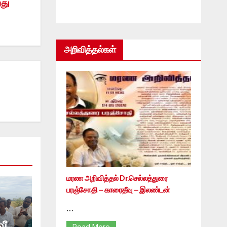
து
அறிவித்தல்கள்
மரண அறிவித்தல் Dr.செல்லத்துரை
பரஞ்சோதி – காரைதீவு – இலண்டன்
…
Read More