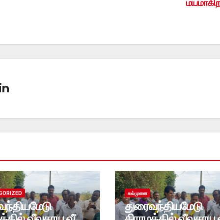
மயமாகிற
in
GORIZED
கல்முனை
வந்தியமேடு
துரைவந்தியமேடு
 வீவசாய வீதி
கிராமத்தில் வீவசாய வீதி