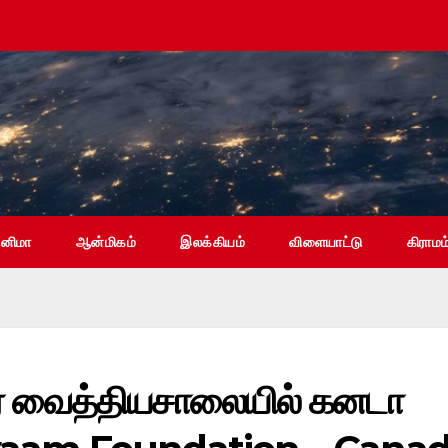
ினிமா
ஆன்மிகம்
இலக்கியம்
விளையாட்டு
கிராமம
ர வைத்தியசாலையில் கனடா