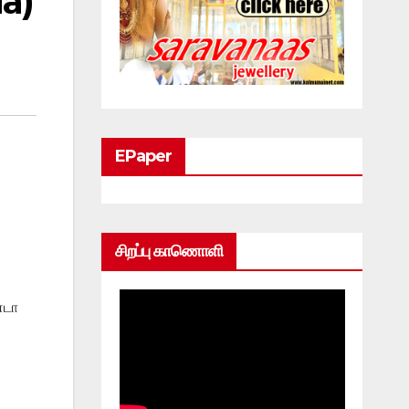
a)
EPaper
சிறப்பு காணொளி
னடா