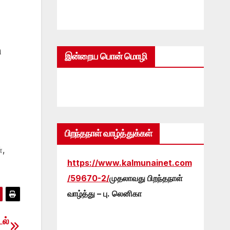
ி
இன்றைய பொன் மொழி
பிறந்தநாள் வாழ்த்துக்கள்
்,
https://www.kalmunainet.com
/59670-2/
முதலாவது பிறந்தநாள்
வாழ்த்து – பு. லெனிகா
டல்