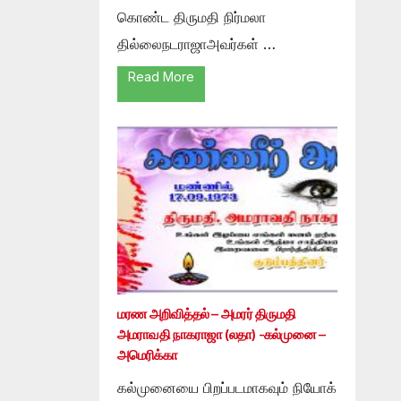
கொண்ட திருமதி நிர்மலா
தில்லைநடராஜாஅவர்கள் …
Read More
மரண அறிவித்தல் – அமரர் திருமதி
அமராவதி நாகராஜா (லதா) -கல்முனை –
அமெரிக்கா
கல்முனையை பிறப்படமாகவும் நியோக்