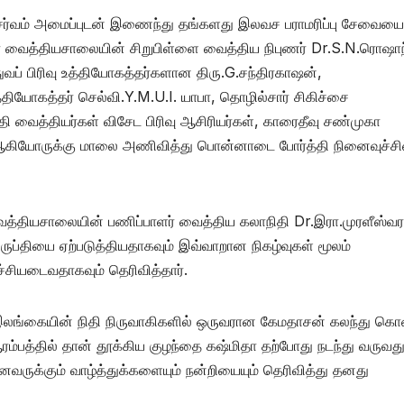
சர்வம் அமைப்புடன் இணைந்து தங்களது இலவச பராமரிப்பு சேவையை
 வைத்தியசாலையின் சிறுபிள்ளை வைத்திய நிபுணர் Dr.S.N.ரொஷாந்
துவப் பிரிவு உத்தியோகத்தர்களான திரு.G.சந்திரகாஷன்,
்தியோகத்தர் செல்வி.Y.M.U.I. யாபா, தொழில்சார் சிகிச்சை
தி வைத்தியர்கள் விசேட பிரிவு ஆசிரியர்கள், காரைதீவு சண்முகா
ஆகியோருக்கு மாலை அணிவித்து பொன்னாடை போர்த்தி நினைவுச்சி
்தியசாலையின் பணிப்பாளர் வைத்திய கலாநிதி Dr.இரா.முரளீஸ்வர
ிருப்தியை ஏற்படுத்தியதாகவும் இவ்வாறான நிகழ்வுகள் மூலம்
்சியடைவதாகவும் தெரிவித்தார்.
ாக இலங்கையின் நிதி நிருவாகிகளில் ஒருவரான கேமதாசன் கலந்து கொ
ரம்பத்தில் தான் தூக்கிய குழந்தை கஷ்மிதா தற்போது நடந்து வருவத
ைவருக்கும் வாழ்த்துக்களையும் நன்றியையும் தெரிவித்து தனது