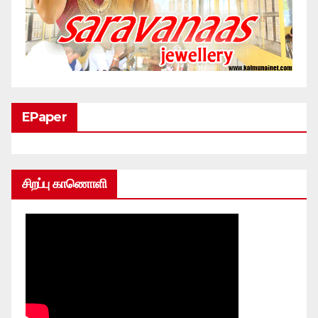
EPaper
சிறப்பு காணொளி