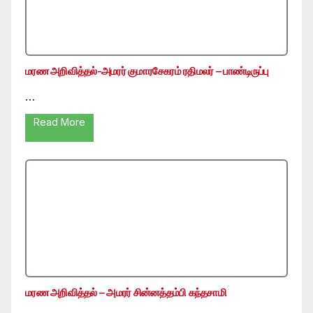
மரண அறிவித்தல்-அமரர் குமாரசேகரம் ரதிமலர் – பாண்டிருப்பு
…
Read More
மரண அறிவித்தல் – அமரர் சின்னத்தம்பி கந்தசாமி