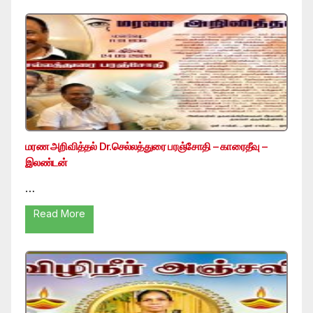
மரண அறிவித்தல் Dr.செல்லத்துரை பரஞ்சோதி – காரைதீவு –
இலண்டன்
…
Read More