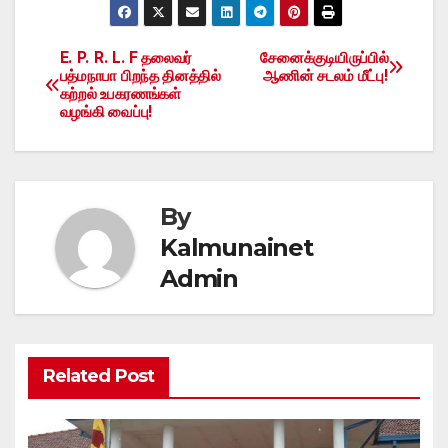
E. P. R. L. F தலைவர்
சேனைக்குடியிருப்பில்
Post
பத்மநாபா பிறந்த தினத்தில்
ஆணின் சடலம் மீட்பு!
கற்றல் உபகரணங்கள்
navigation
வழங்கி வைப்பு!
By
Kalmunainet
Admin
Related Post