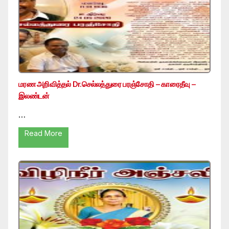
மரண அறிவித்தல் Dr.செல்லத்துரை பரஞ்சோதி – காரைதீவு –
இலண்டன்
…
Read More