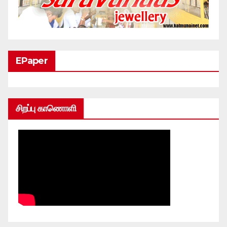
EPaper
சிறப்பு காணொளி