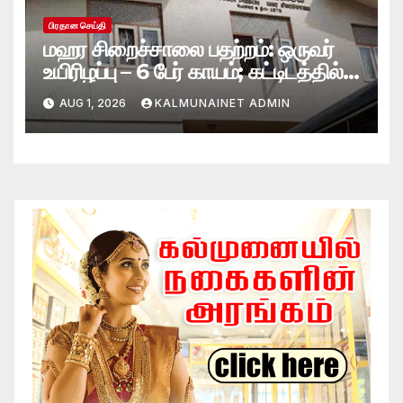
பிரதான செய்தி
மஹர சிறைச்சாலை பதற்றம்: ஒருவர்
உயிரிழப்பு – 6 பேர் காயம்; கட்டிடத்தில்
பாரிய தீ
AUG 1, 2026
KALMUNAINET ADMIN