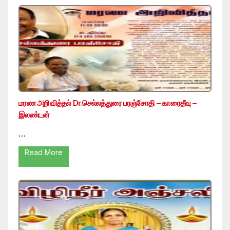
மரண அறிவித்தல் Dr.செல்லத்துரை பரஞ்சோதி – காரைதீவு –
இலண்டன்
…
Read More