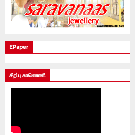
EPaper
சிறப்பு காணொளி