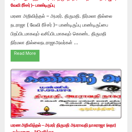
வேவி ரீச்சர் )– பாண்டிருப்பு
மரண அறிவித்தல் – அமரர். திருமதி. நிர்மலா தில்லை
நடராஜா ( வேவி ரீச்சர் )– பாண்டிருப்பு பாண்டிருப்பை
பிறப்பிடமாகவும் வசிப்பிடமாகவும் கொண்ட திருமதி
நிர்மலா தில்லைநடராஜாஅவர்கள் …
Read More
மரண அறிவித்தல் – அமரர் திருமதி அமராவதி நாகராஜா (லதா)
-கல்முனை – அமெரிக்கா