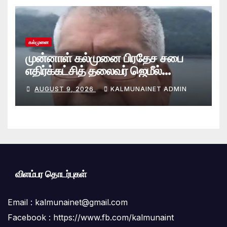
கல்முனை
முன்னாள் கல்முனை பிரதேச சபை
எதிர்க்கட்சித் தலைவர் ஜெமீல்
காலமானார்.!
AUGUST 9, 2026
KALMUNAINET ADMIN
விளம்பர தொடர்புகள்
Email :
kalmunainet@gmail.com
Facebook : https://www.fb.com/kalmunaint