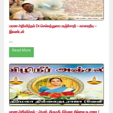
மரண அறிவித்தல் Dr.செல்லத்துரை பரஞ்சோதி – காரைதீவு –
இலண்டன்
…
Read More
மரண அறிவித்தல் – அமரர். திருமதி. நிர்மலா தில்லை நடராஜா (