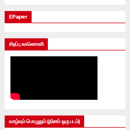
EPaper
சிறப்பு காணொளி
வாழ்வும் பொழுதும் (தினம் ஒரு படம்)