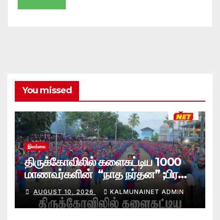
You missed
இலங்கை
திருக்கோவிலில் களைகட்டிய 1000
மாணவர்களின் “நாத நர்தன” ;பிரதி
போலீஸ் மாஅதிபரும் பங்கேற்பு
AUGUST 10, 2026
KALMUNAINET ADMIN