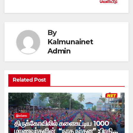
வெளியீடு
By
Kalmunainet
Admin
Related Post
இலங்கை
திருக்கோவிலில் களைகட்டிய 1000
மாணவர்களின் “நாத நர்தன” ;பிரதி