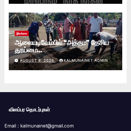
இலங்கை
ஆலையடிவேம்பில் “அத்தம” தேசிய
தூய்மை
வேலைத்திட்டம்.:ஆலையடிவேம்பு
AUGUST 8, 2026
KALMUNAINET ADMIN
பிரதேச செயலகமும் பிரதேச சபையும்
இணைந்து விசேட தூய்மைப் பணி.
விளம்பர தொடர்புகள்
Email :
kalmunainet@gmail.com