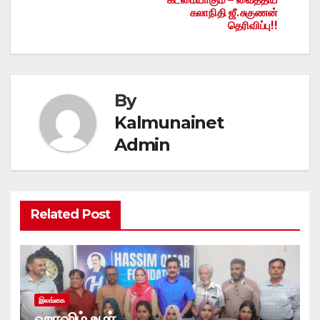
கலாநிதி ஜீ.சுகுணன்
தெரிவிப்பு!!
By
Kalmunainet
Admin
Related Post
இலங்கை
ஹாஷிம் உமர்