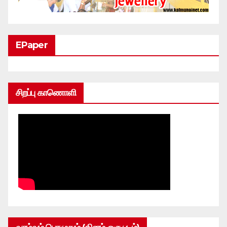
EPaper
சிறப்பு காணொளி