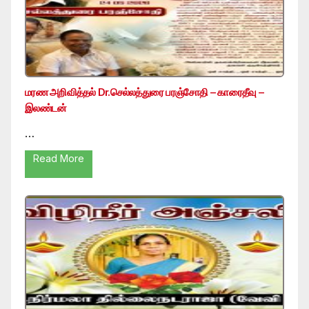
மரண அறிவித்தல் Dr.செல்லத்துரை பரஞ்சோதி – காரைதீவு –
இலண்டன்
…
Read More