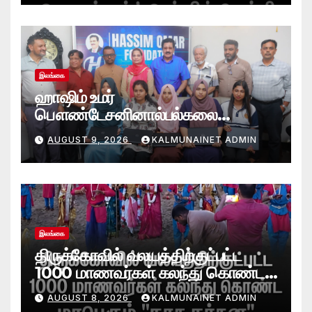
இலங்கை
ஹாஷிம் உமர்
பௌண்டேசனினால்பல்கலை
மாணவர்களுக்குமடி கணனி
AUGUST 9, 2026
KALMUNAINET ADMIN
அன்பளிப்பு.!
இலங்கை
திருக்கோவில் வலயத்திற்குட்பட்ட
1000 மாணவர்கள் கலந்து கொண்ட
“நாத நர்தன” கலை நிகழ்வு.
AUGUST 8, 2026
KALMUNAINET ADMIN