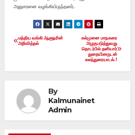
அனுசரனை வழங்கியிருந்தனர்.
மத்திய வங்கி ஆளுநரின்
கல்முனை மாநகரை
Post
அறிவித்தல்
அழகுபடுத்துவது
தொடர்பில் தனியார்
navigation
துறையினருடன்
கலந்துரையாடல்.!
By
Kalmunainet
Admin