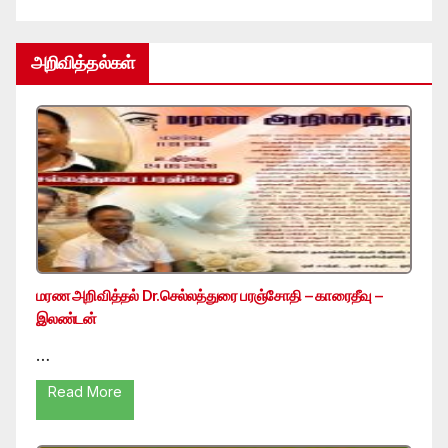
அறிவித்தல்கள்
மரண அறிவித்தல் Dr.செல்லத்துரை பரஞ்சோதி – காரைதீவு –
இலண்டன்
…
Read More