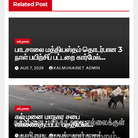
Related Post
கல்முனை
பாடசாலை மத்தியஸ்தம் தொடர்பான 3
நாள் பயிற்சிப் பட்டறை கார்மேல்
பற்றிமாவில் நிறைவு!முரண்பாடுகளைத்
AUG 7, 2026
KALMUNAINET ADMIN
தீர்க்கும் முறைகள் குறித்துத்
தெளிவூட்டல்
கல்முனை
கல்முனை மாநகர சபை
எல்லைக்குட்பட்ட பகுதியில்
கழிவுகளால் துர்நாற்றம்- பாதசாரிகள்,
AUG 6, 2026
KALMUNAINET ADMIN