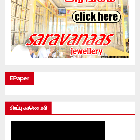
EPaper
சிறப்பு காணொளி