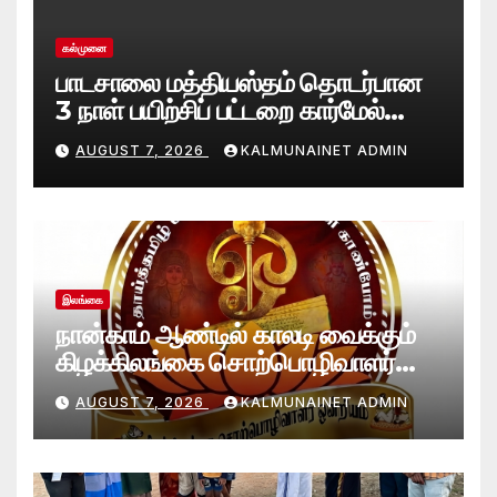
கல்முனை
பாடசாலை மத்தியஸ்தம் தொடர்பான
3 நாள் பயிற்சிப் பட்டறை கார்மேல்
பற்றிமாவில் நிறைவு!முரண்பாடுகளைத்
AUGUST 7, 2026
KALMUNAINET ADMIN
தீர்க்கும் முறைகள் குறித்துத்
தெளிவூட்டல்
இலங்கை
நான்காம் ஆண்டில் காலடி வைக்கும்
கிழக்கிலங்கை சொற்பொழிவாளர்
ஒன்றியத்துக்கு கல்முனை நெற்றின்
AUGUST 7, 2026
KALMUNAINET ADMIN
வாழ்த்துக்கள்!