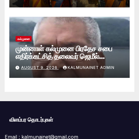
கல்முனை
முன்னாள் கல்முனை பிரதேச சபை
எதிர்க்கட்சித் தலைவர் ஜெமீல்
காலமானார்.!
AUGUST 9, 2026
KALMUNAINET ADMIN
விளம்பர தொடர்புகள்
Email :
kalmunainet@gmail.com