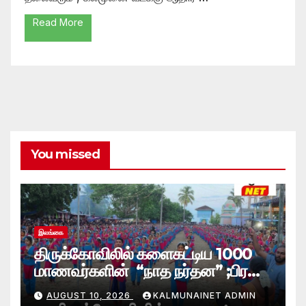
Read More
You missed
இலங்கை
திருக்கோவிலில் களைகட்டிய 1000
மாணவர்களின் “நாத நர்தன” ;பிரதி
போலீஸ் மாஅதிபரும் பங்கேற்பு
AUGUST 10, 2026
KALMUNAINET ADMIN