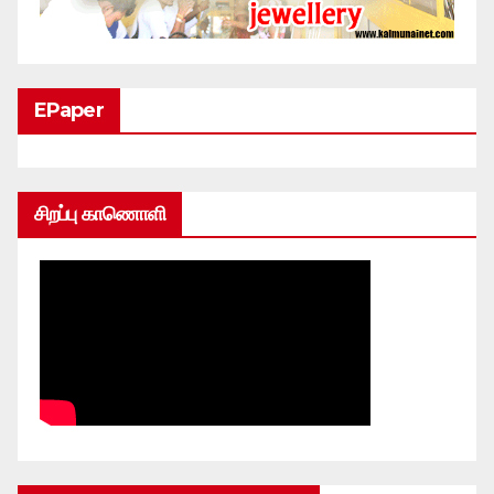
EPaper
சிறப்பு காணொளி