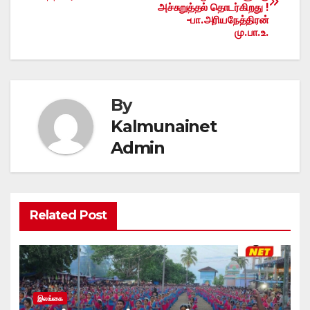
navigation
அச்சுறுத்தல் தொடர்கிறது !
-பா.அரியநேத்திரன்
மு.பா.உ.
By
Kalmunainet
Admin
Related Post
இலங்கை