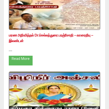
மரண அறிவித்தல் Dr.செல்லத்துரை பரஞ்சோதி – காரைதீவு –
இலண்டன்
…
Read More