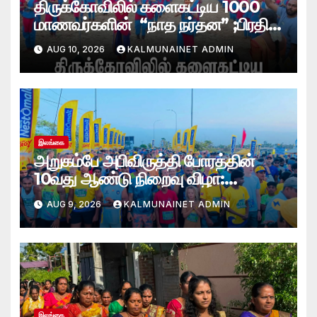
திருக்கோவிலில் களைகட்டிய 1000
மாணவர்களின் “நாத நர்தன” ;பிரதி
போலீஸ் மாஅதிபரும் பங்கேற்பு
AUG 10, 2026
KALMUNAINET ADMIN
இலங்கை
அறுகம்பே அபிவிருத்தி போரத்தின்
10வது ஆண்டு நிறைவு விழா:
அறுகம்பே அரை மரதன் ஓட்டத்தில்
AUG 9, 2026
KALMUNAINET ADMIN
இலங்கை சிவராஜன் முதலிடம்!
இலங்கை