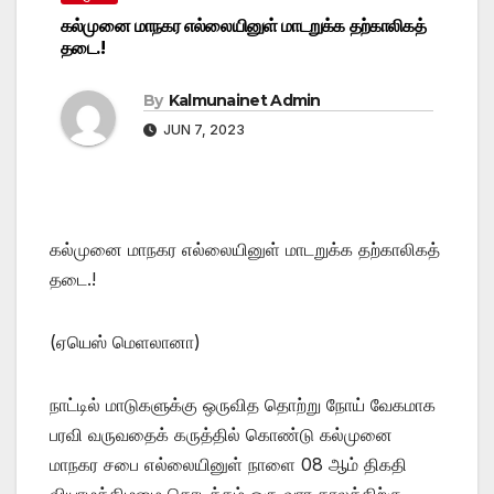
கல்முனை மாநகர எல்லையினுள் மாடறுக்க தற்காலிகத்
தடை.!
By
Kalmunainet Admin
JUN 7, 2023
கல்முனை மாநகர எல்லையினுள் மாடறுக்க தற்காலிகத்
தடை.!
(ஏயெஸ் மெளலானா)
நாட்டில் மாடுகளுக்கு ஒருவித தொற்று நோய் வேகமாக
பரவி வருவதைக் கருத்தில் கொண்டு கல்முனை
மாநகர சபை எல்லையினுள் நாளை 08 ஆம் திகதி
வியாழக்கிழமை தொடக்கம் ஒரு வார காலத்திற்கு