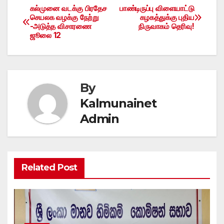
கல்முனை வடக்கு பிரதேச
பாண்டிருப்பு விளையாட்டு
Post
செயலக வழக்கு நேற்று
கழகத்துக்கு புதிய
-அடுத்த விசாரணை
நிருவாகம் தெரிவு!
navigation
ஜூலை 12
By
Kalmunainet
Admin
Related Post