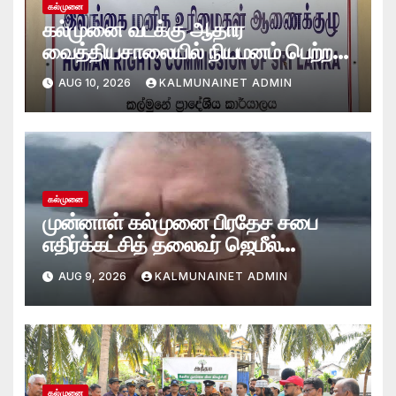
கல்முனை
கல்முனை வடக்கு ஆதார
வைத்தியசாலையில் நியமனம் பெற்ற
உதவி சுகாதார உத்தியோகத்தர்கள்
AUG 10, 2026
KALMUNAINET ADMIN
இலங்கை மனித உரிமைகள்
ஆணைக்குழுவில் 5முறைப்பாடுகள்
கல்முனை
முன்னாள் கல்முனை பிரதேச சபை
எதிர்க்கட்சித் தலைவர் ஜெமீல்
காலமானார்.!
AUG 9, 2026
KALMUNAINET ADMIN
கல்முனை