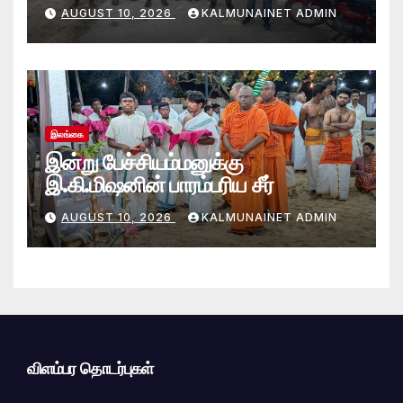
கூட்டுப் பணி.
AUGUST 10, 2026
KALMUNAINET ADMIN
இலங்கை
இன்று பேச்சியம்மனுக்கு
இ.கி.மிஷனின் பாரம்பரிய சீர்
AUGUST 10, 2026
KALMUNAINET ADMIN
விளம்பர தொடர்புகள்