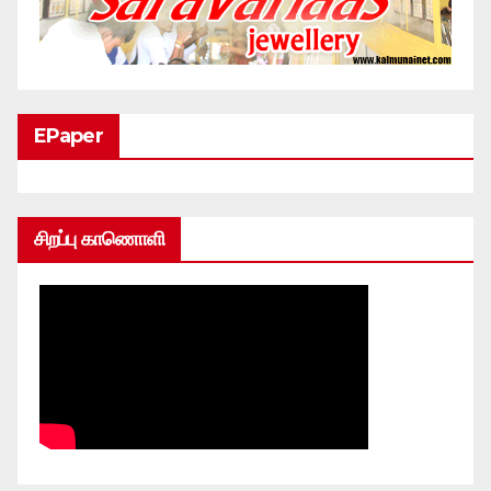
EPaper
சிறப்பு காணொளி