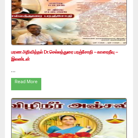
மரண அறிவித்தல் Dr.செல்லத்துரை பரஞ்சோதி – காரைதீவு –
இலண்டன்
…
Read More