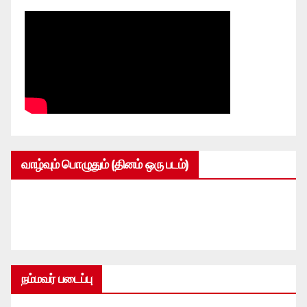
வாழ்வும் பொழுதும் (தினம் ஒரு படம்)
நம்மவர் படைப்பு