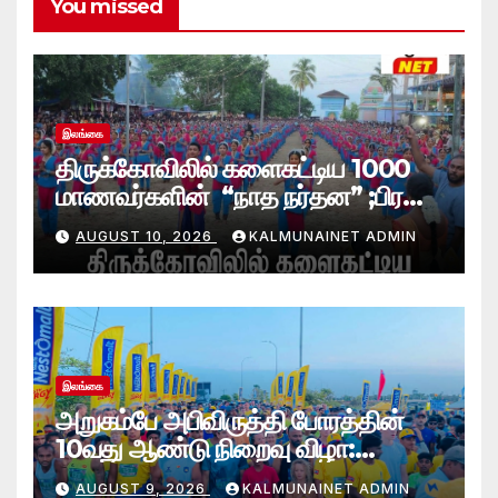
You missed
இலங்கை
திருக்கோவிலில் களைகட்டிய 1000
மாணவர்களின் “நாத நர்தன” ;பிரதி
போலீஸ் மாஅதிபரும் பங்கேற்பு
AUGUST 10, 2026
KALMUNAINET ADMIN
இலங்கை
அறுகம்பே அபிவிருத்தி போரத்தின்
10வது ஆண்டு நிறைவு விழா:
அறுகம்பே அரை மரதன் ஓட்டத்தில்
AUGUST 9, 2026
KALMUNAINET ADMIN