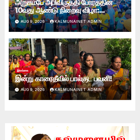
அறுகம்பே அபிவிருத்தி போரத்தின்
10வது ஆண்டு நிறைவு விழா:
அறுகம்பே அரை மரதன் ஓட்டத்தில்
AUG 9, 2026
KALMUNAINET ADMIN
இலங்கை சிவராஜன் முதலிடம்!
இலங்கை
இன்று காரைதீவில் பால்குட பவனி!
AUG 9, 2026
KALMUNAINET ADMIN