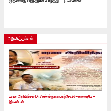
முதலாவது பிறந்தநாள் வாழ்த்து – பு. லெனிகா
அறிவித்தல்கள்
மரண அறிவித்தல் Dr.செல்லத்துரை பரஞ்சோதி – காரைதீவு –
இலண்டன்
…