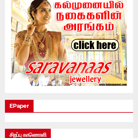
EPaper
சிறப்பு காணொளி