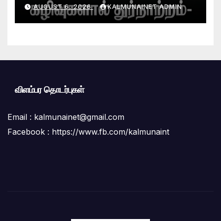
கழிவுகளால் துர்நாற்றம்- பாதசாரிகள்,
AUGUST 6, 2026
KALMUNAINET ADMIN
பொதுமக்கள் பெரும் அவதி ;மாநகர
சபை மற்றும் சுகாதாரப் பிரிவினர் மீது
மக்கள் கடும் குற்றச்சாட்டு
விளம்பர தொடர்புகள்
Email :
kalmunainet@gmail.com
Facebook : https://www.fb.com/kalmunaint