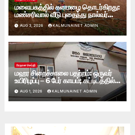
மலையகத்தில் கனமழை தொடர்கிறது:
மண்சரிவால் வீடு புதைந்து நால்வர்
மாயம்
AUG 3, 2026
KALMUNAINET ADMIN
பிரதான செய்தி
மஹர சிறைச்சாலை பதற்றம்: ஒருவர்
உயிரிழப்பு – 6 பேர் காயம்; கட்டிடத்தில்
பாரிய தீ
AUG 1, 2026
KALMUNAINET ADMIN