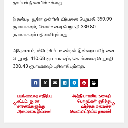
தளம்பல் நிலையில் உள்ளது.
இதன்படி, யூரோ ஒன்றின் விற்பனை பெறுமதி 359.99
ரூபாவாகவும், கொள்வனவு பெறுமதி 339.80
ரூபாவாகவும் பதிவாகியுள்ளது.
அதேசமயம், ஸ்டெர்லிங் பவுண்டின் இன்றைய விற்பனை
பெறுமதி 410.68 ரூபாவாகவும், கொள்வனவு பெறுமதி
388.43 ரூபாவாகவும் பதிவாகியுள்ளது.
பயங்கரவாத எதிர்ப்பு
அத்தியாவசிய உணவுப்
Post
சட்டம். ஐ. நா
பொருட்கள் குறித்து
சாசனங்களுக்கு
வர்த்தக அமைச்சு
navigation
அமைவாக இல்லை!
வெளியிட்டுள்ள தகவல்!