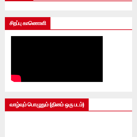
சிறப்பு காணொளி
வாழ்வும் பொழுதும் (தினம் ஒரு படம்)