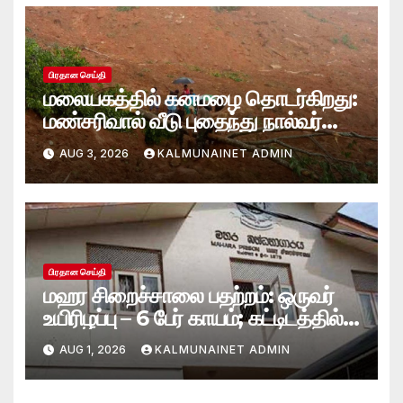
பிரதான செய்தி
மலையகத்தில் கனமழை தொடர்கிறது:
மண்சரிவால் வீடு புதைந்து நால்வர்
மாயம்
AUG 3, 2026
KALMUNAINET ADMIN
பிரதான செய்தி
மஹர சிறைச்சாலை பதற்றம்: ஒருவர்
உயிரிழப்பு – 6 பேர் காயம்; கட்டிடத்தில்
பாரிய தீ
AUG 1, 2026
KALMUNAINET ADMIN