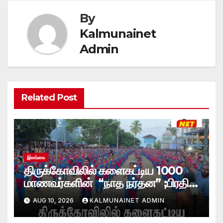
By
Kalmunainet
Admin
Related Post
இலங்கை
திருக்கோவிலில் களைகட்டிய 1000
மாணவர்களின் “நாத நர்தன” ;பிரதி
போலீஸ் மாஅதிபரும் பங்கேற்பு
AUG 10, 2026
KALMUNAINET ADMIN