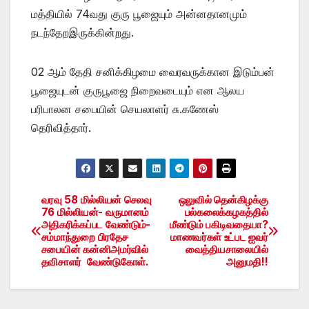
மத்தியில் 74வது குரு பூஜையும் அன்னதானமும்
நடந்தேறஇருக்கின்றது.
02 ஆம் தேதி சனிக்கிழமை வைரவருக்கான இடும்பன்
பூஜையுடன் குருபூஜை நிறைவடையும் என ஆலய
பரிபாலன சபையின் செயலாளர் சு.கணேஸ்
தெரிவித்தார்.
வரவு 58 மில்லியன் செலவு
ஒலுவில் தென்கிழக்கு
Post
76 மில்லியன்- வருமானம்
பல்கலைக்கழகத்தில்
அதிகரிக்கப்பட வேண்டும்-
மீண்டும் பகிடிவதையா?
navigation
சம்மாந்துறை பிரதேச
மாணவர்கள் உட்பட ஐவர்
சபையின் கன்னிஅமர்வில்
வைத்தியசாலையில்
தவிசாளர் வேண்டுகோள்.
அனுமதி!!