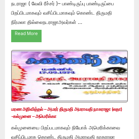
நடராஜா ( வேவி ரீச்சர் )– பாண்டிருப்பு பாண்டிருப்பை
பிறப்பிடமாகவும் வசிப்பிடமாகவும் கொண்ட திருமதி
நிர்மலா தில்லைநடராஜாஅவர்கள் …
Read More
மரண அறிவித்தல் – அமரர் திருமதி அமராவதி நாகராஜா (லதா)
-கல்முனை – அமெரிக்கா
கல்முனையை பிறப்படமாகவும் நியோக் அமெரிக்காவை
வசிப்பிடமாக கொண்ட திருமதி அமராவதி நாகராஜா