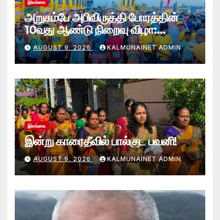
இலங்கை
அறுகம்பே அபிவிருத்தி போரத்தின்
10வது ஆண்டு நிறைவு விழா:
அறுகம்பே அரை மரதன் ஓட்டத்தில்
AUGUST 9, 2026
KALMUNAINET ADMIN
இலங்கை சிவராஜன் முதலிடம்!
இலங்கை
இன்று காரைதீவில் பால்குட பவனி!
AUGUST 9, 2026
KALMUNAINET ADMIN