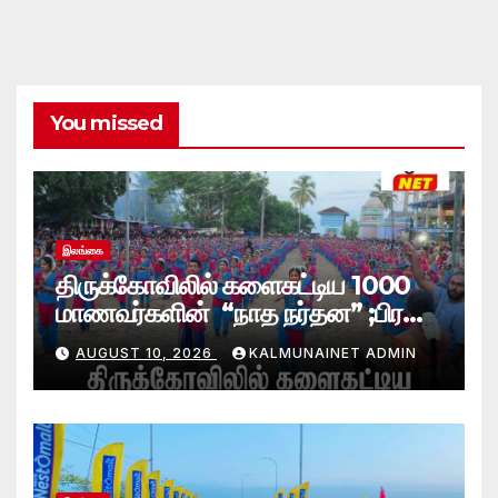
You missed
இலங்கை
திருக்கோவிலில் களைகட்டிய 1000
மாணவர்களின் “நாத நர்தன” ;பிரதி
போலீஸ் மாஅதிபரும் பங்கேற்பு
AUGUST 10, 2026
KALMUNAINET ADMIN