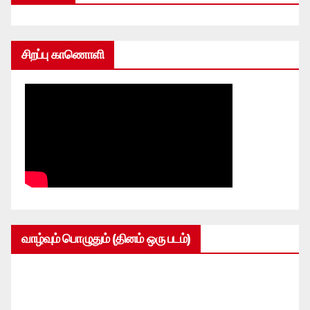
சிறப்பு காணொளி
வாழ்வும் பொழுதும் (தினம் ஒரு படம்)