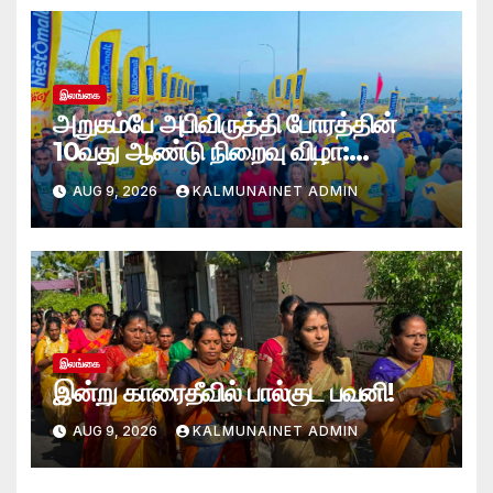
இலங்கை
அறுகம்பே அபிவிருத்தி போரத்தின்
10வது ஆண்டு நிறைவு விழா:
அறுகம்பே அரை மரதன் ஓட்டத்தில்
AUG 9, 2026
KALMUNAINET ADMIN
இலங்கை சிவராஜன் முதலிடம்!
இலங்கை
இன்று காரைதீவில் பால்குட பவனி!
AUG 9, 2026
KALMUNAINET ADMIN