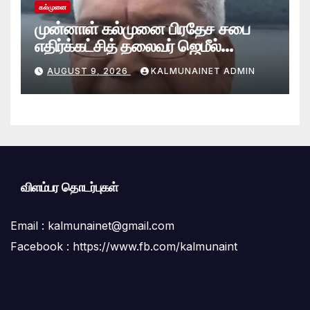
கல்முனை
முன்னாள் கல்முனை பிரதேச சபை
எதிர்க்கட்சித் தலைவர் ஜெமீல்
காலமானார்.!
AUGUST 9, 2026
KALMUNAINET ADMIN
விளம்பர தொடர்புகள்
Email :
kalmunainet@gmail.com
Facebook : https://www.fb.com/kalmunaint