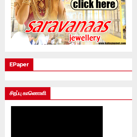
EPaper
சிறப்பு காணொளி