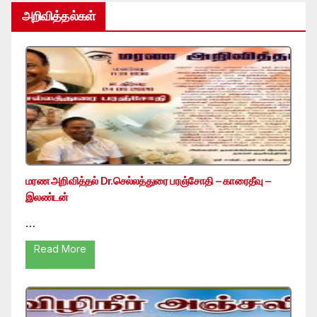
அறிவித்தல்கள்
மரண அறிவித்தல் Dr.செல்லத்துரை பரஞ்சோதி – காரைதீவு –
இலண்டன்
…
Read More