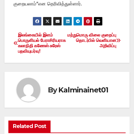
குறையலாம்”என தெரிவித்துள்ளார்.
இலங்கையில் இளம்
மற்றுமொரு விலை குறைப்பு
Post
பொருளியல் பேராசிரியராக
தொடர்பில் வெளியான
கலாநிதி கணேஸ் சுரேஸ்
அறிவிப்பு
navigation
பதவியுயர்வு!
By
Kalminainet01
Related Post