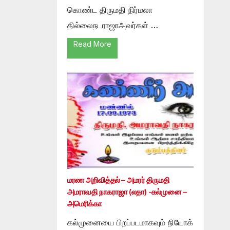
கொண்ட திருமதி நிர்மலா
தில்லைநடராஜாஅவர்கள் …
Read More
மரண அறிவித்தல் – அமரர் திருமதி
அமராவதி நாகராஜா (லதா) -கல்முனை –
அமெரிக்கா
கல்முனையை பிறப்படமாகவும் நியோக்