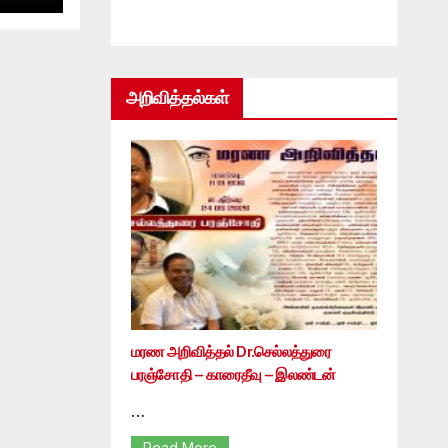
அறிவித்தல்கள்
மரண அறிவித்தல் Dr.செல்லத்துரை
பரஞ்சோதி – காரைதீவு – இலண்டன்
…
Read More