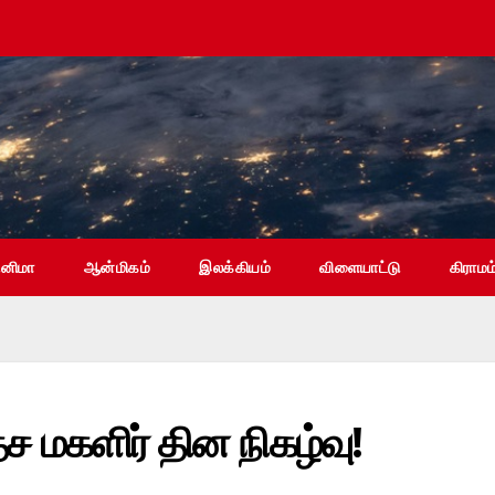
ினிமா
ஆன்மிகம்
இலக்கியம்
விளையாட்டு
கிராமம
ச மகளிர் தின நிகழ்வு!