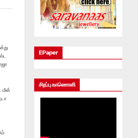
ன்று
EPaper
ஸ்ட
ராஜா
சிறப்பு காணொளி
 மீன்
ுடா
ம்