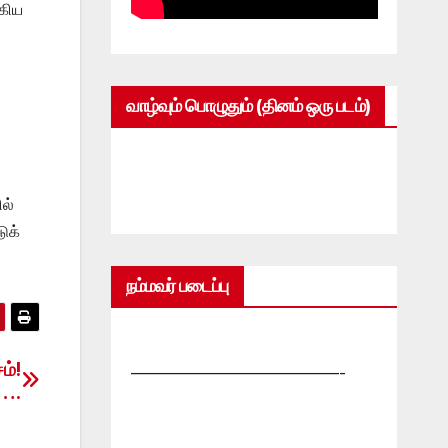
்கிய
வாழ்வும் பொழுதும் (தினம் ஒரு படம்)
ல்
ுக்
நம்மவர் படைப்பு
ம்!
—————————————-
ை….