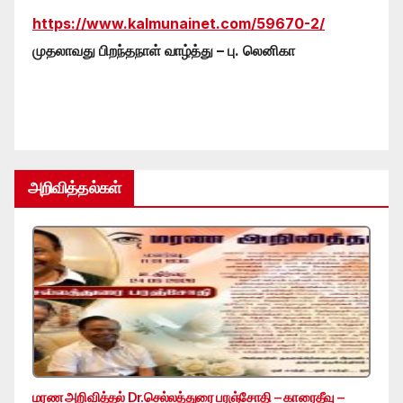
https://www.kalmunainet.com/59670-2/
முதலாவது பிறந்தநாள் வாழ்த்து – பு. லெனிகா
அறிவித்தல்கள்
மரண அறிவித்தல் Dr.செல்லத்துரை பரஞ்சோதி – காரைதீவு –