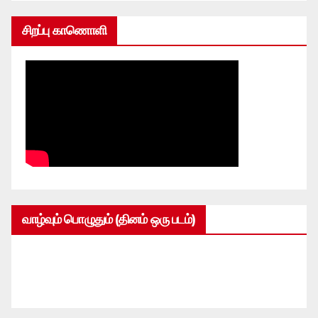
சிறப்பு காணொளி
வாழ்வும் பொழுதும் (தினம் ஒரு படம்)