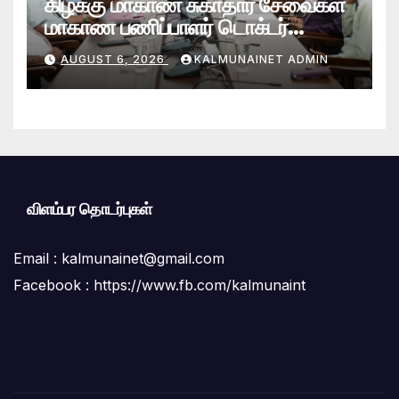
கிழக்கு மாகாண சுகாதார சேவைகள்
மாகாண பணிப்பாளர் டொக்டர்
சரவணபவன் கல்முனை பிராந்திய
AUGUST 6, 2026
KALMUNAINET ADMIN
சுகாதார சேவைகள் பணிமனைக்கு
விஜயம்!
விளம்பர தொடர்புகள்
Email :
kalmunainet@gmail.com
Facebook : https://www.fb.com/kalmunaint