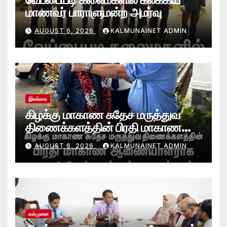
மாணவர் பாராளுமன்ற அமர்வு
AUGUST 6, 2026
KALMUNAINET ADMIN
இலங்கை
கிழக்கு மாகாண சுதேச மருத்துவ
திணைக்களத்தின் பிரதி மாகாண
ஆணையாளராக வைத்தியர் அன்டன்
AUGUST 6, 2026
KALMUNAINET ADMIN
அனஸ்டீன் கடமையேற்பு!
கல்முனை