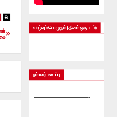
வாழ்வும் பொழுதும் (தினம் ஒரு படம்)
ார்
்கை
நம்மவர் படைப்பு
—————————————-