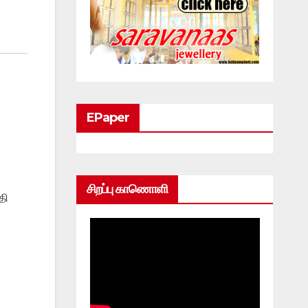
EPaper
சிறப்பு காணொளி
தி
ி