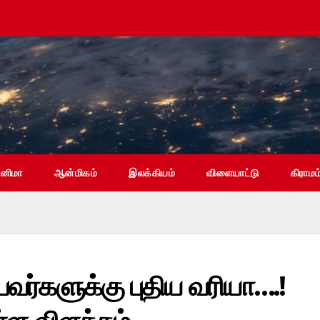
ினிமா
ஆன்மிகம்
இலக்கியம்
விளையாட்டு
கிராமம
வர்களுக்கு புதிய வரியா….!