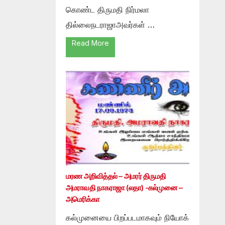
கொண்ட திருமதி நிர்மலா
தில்லைநடராஜாஅவர்கள் …
Read More
மரண அறிவித்தல் – அமரர் திருமதி
அமராவதி நாகராஜா (லதா) -கல்முனை –
அமெரிக்கா
கல்முனையை பிறப்படமாகவும் நியோக்