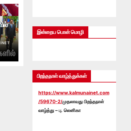
ில்
இன்றைய பொன் மொழி
INET
பிறந்தநாள் வாழ்த்துக்கள்
https://www.kalmunainet.com
/59670-2/
முதலாவது பிறந்தநாள்
வாழ்த்து – பு. லெனிகா