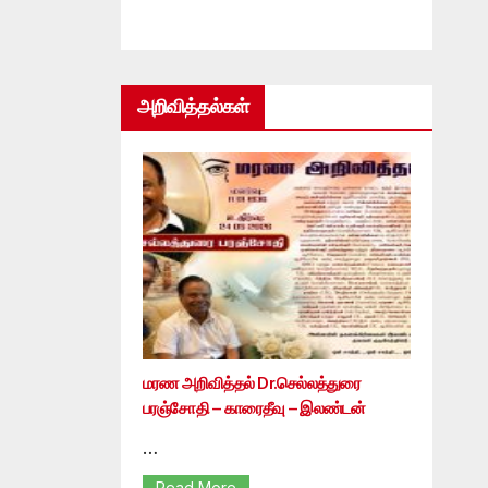
அறிவித்தல்கள்
மரண அறிவித்தல் Dr.செல்லத்துரை
பரஞ்சோதி – காரைதீவு – இலண்டன்
…
Read More