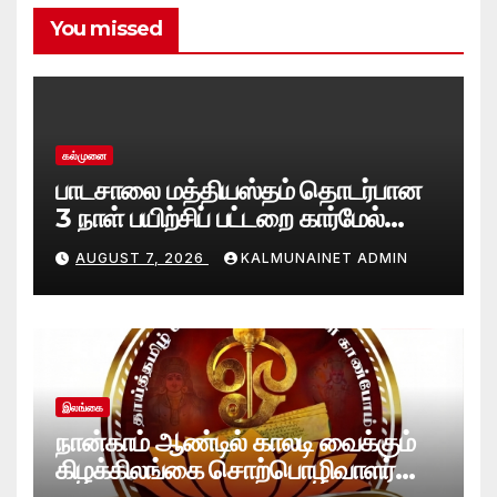
You missed
கல்முனை
பாடசாலை மத்தியஸ்தம் தொடர்பான
3 நாள் பயிற்சிப் பட்டறை கார்மேல்
பற்றிமாவில் நிறைவு!முரண்பாடுகளைத்
AUGUST 7, 2026
KALMUNAINET ADMIN
தீர்க்கும் முறைகள் குறித்துத்
தெளிவூட்டல்
இலங்கை
நான்காம் ஆண்டில் காலடி வைக்கும்
கிழக்கிலங்கை சொற்பொழிவாளர்