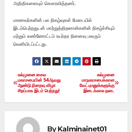
அதிதிகளையும் கௌரவித்தனர்.
மாணவர்களின் பல நிகழ்வுகள் மேடையில்
இடம்பெற்றதுடன் மாற்றுத்திறனாலிகளின் நிகழ்ச்சியும்
மற்றும் கண்ணோட்டம் உயர்தர நினைவு மலரும்
வெளியிடப்பட்டது.
கல்முனை சைவ
கல்முனை
Post
மகாசபையின் 54ஆவது
மாநகரசபைக்கான
ஆண்டு நிறைவு விழா
வேட்புமனுக்களுக்கு
navigation
சிறப்பாக இடம் பெற்றது!
இடைக்கால தடை
By
Kalminainet01