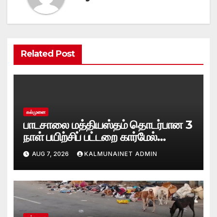
Related Post
கல்முனை
பாடசாலை மத்தியஸ்தம் தொடர்பான 3
நாள் பயிற்சிப் பட்டறை கார்மேல்
பற்றிமாவில் நிறைவு!முரண்பாடுகளைத்
AUG 7, 2026
KALMUNAINET ADMIN
தீர்க்கும் முறைகள் குறித்துத்
தெளிவூட்டல்