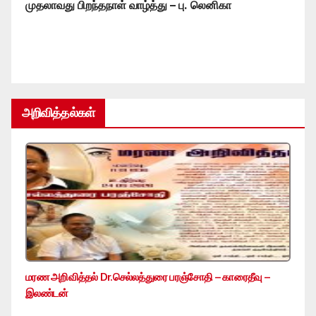
முதலாவது பிறந்தநாள் வாழ்த்து – பு. லெனிகா
அறிவித்தல்கள்
மரண அறிவித்தல் Dr.செல்லத்துரை பரஞ்சோதி – காரைதீவு –
இலண்டன்