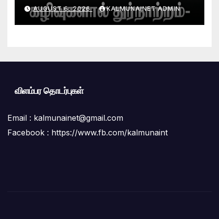
கழிவுகளால் துர்நாற்றம்- பாதசாரிகள்,
AUGUST 6, 2026
KALMUNAINET ADMIN
பொதுமக்கள் பெரும் அவதி ;மாநகர
சபை மற்றும் சுகாதாரப் பிரிவினர் மீது
மக்கள் கடும் குற்றச்சாட்டு
விளம்பர தொடர்புகள்
Email :
kalmunainet@gmail.com
Facebook : https://www.fb.com/kalmunaint