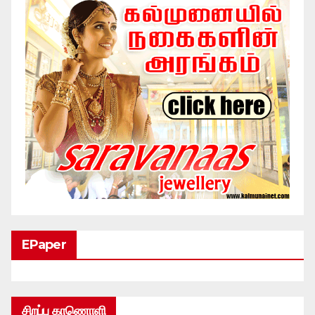
EPaper
சிறப்பு காணொளி