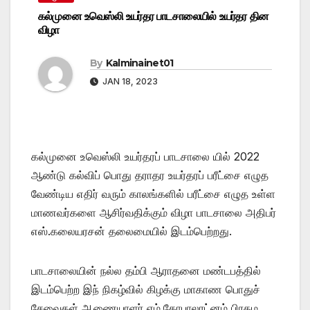
கல்முனை உவெஸ்லி உயர்தர பாடசாலையில் உயர்தர தின
விழா
By
Kalminainet01
JAN 18, 2023
கல்முனை உவெஸ்லி உயர்தரப் பாடசாலை யில் 2022
ஆண்டு கல்விப் பொது தராதர உயர்தரப் பரீட்சை எழுத
வேண்டிய எதிர் வரும் காலங்களில் பரீட்சை எழுத உள்ள
மாணவர்களை ஆசிர்வதிக்கும் விழா பாடசாலை அதிபர்
எஸ்.கலையரசன் தலைமையில் இடம்பெற்றது.
பாடசாலையின் நல்ல தம்பி ஆராதனை மண்டபத்தில்
இடம்பெற்ற இந் நிகழ்வில் கிழக்கு மாகாண பொதுச்
சேவைகள் ஆணையாளர் எம்.கோபாலரட்னம் பிரதம