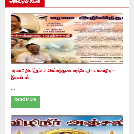
அறிவித்தல்கள்
மரண அறிவித்தல் Dr.செல்லத்துரை பரஞ்சோதி – காரைதீவு –
இலண்டன்
…
Read More