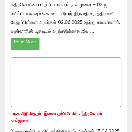
கதிரவெளியை பிறப்பிடமாகவும் ,கல்முனை – 02 ஐ
வசிப்பிடமாகவும் கொண்ட அமரர் திருமதி உருத்திராணி
வேலுப்பிள்ளை அவர்கள் 02.06.2025 நேற்று காலமானார்.
அன்னாரின் பூதவுடல் அஞ்சலிக்காக இல …
Read More
மரண அறிவித்தல் -இளையதம்பி டேவிட் சந்திரசேகரம்
-கல்முனை
இளையதம்பி டேவிட் சந்திரசேகரம் அவர்கள் 15.04.2025