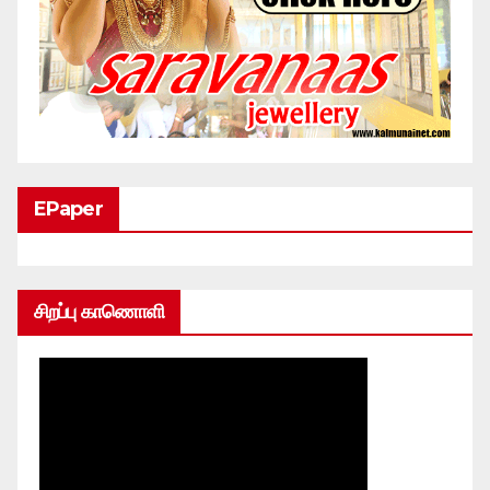
EPaper
சிறப்பு காணொளி