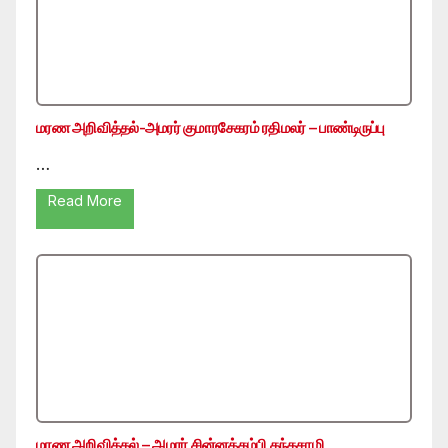
மரண அறிவித்தல்-அமரர் குமாரசேகரம் ரதிமலர் – பாண்டிருப்பு
…
Read More
மரண அறிவித்தல் – அமரர் சின்னத்தம்பி கந்தசாமி