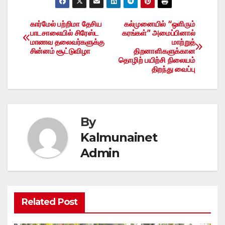
கார்மேல் பற்றிமா தேசிய
கல்முனையில் “ஒளிரும்
Post
பாடசாலையில் சிரேஸ்ட
கரங்கள்” அமைப்பினால்
மாணவ தலைவர்களுக்கு
மாற்றுத்
navigation
சின்னம் சூட்டுவிழா
திறனாளிகளுக்கான
தொழிற் பயிற்சி நிலையம்
திறந்து வைப்பு
By
Kalmunainet
Admin
Related Post