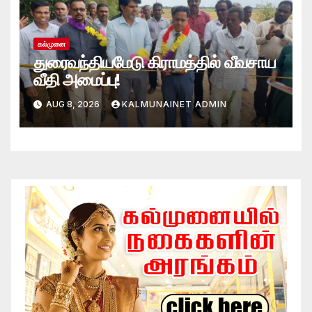
கல்முனை
துரைவந்தியமேடு கிராமத்தில் வீவசாய
வீதி அமைப்பு!
AUG 8, 2026
KALMUNAINET ADMIN