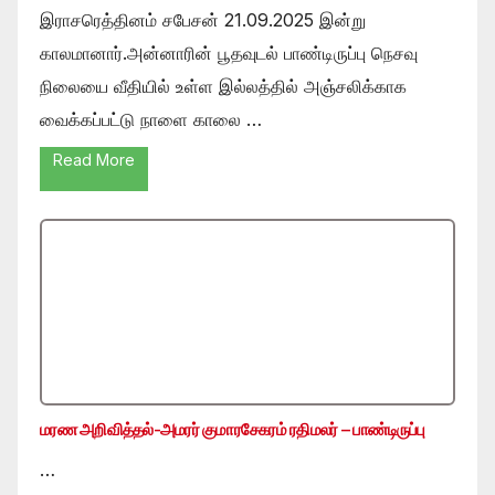
இராசரெத்தினம் சபேசன் 21.09.2025 இன்று
காலமானார்.அன்னாரின் பூதவுடல் பாண்டிருப்பு நெசவு
நிலையை வீதியில் உள்ள இல்லத்தில் அஞ்சலிக்காக
வைக்கப்பட்டு நாளை காலை …
Read More
மரண அறிவித்தல்-அமரர் குமாரசேகரம் ரதிமலர் – பாண்டிருப்பு
…