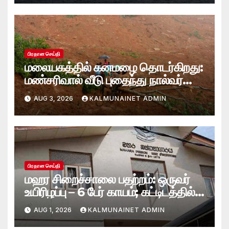
பிரதான செய்தி
மலையகத்தில் கனமழை தொடர்கிறது:
மண்சரிவால் வீடு புதைந்து நால்வர்
மாயம்
AUG 3, 2026
KALMUNAINET ADMIN
பிரதான செய்தி
மஹர சிறைச்சாலை பதற்றம்: ஒருவர்
உயிரிழப்பு – 6 பேர் காயம்; கட்டிடத்தில்
பாரிய தீ
AUG 1, 2026
KALMUNAINET ADMIN