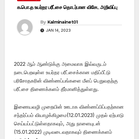
க.பொ.த உயர்தர பரீட்சை தொடர்பான விசேட அறிவிப்பு
By
Kalminainet01
JAN 14, 2023
2022 ஆம் ஆண்டுக்கு அமைவாக இவ்வருடம்
நடைபெறவுள்ள உயர்தர பரீட்சைக்கான மதிப்பீட்டு
பரிசோதகரின் விண்ணப்பங்களை மீளப் பெறுவதற்கு
பரீட்சை திணைக்களம் தீர்மானித்துள்ளது.
இணையவழி முறையின் ஊடாக விண்ணப்பிப்பதற்கான
சந்தர்ப்பம் வியாழக்கிழமை(12.01.2023) முதல் ஏற்பாடு
செய்யப்பட்டுள்ளதாகவும், அது நாளையுடன்
(15.01.2022) முடிவடைவதாகவும் திணைக்களம்