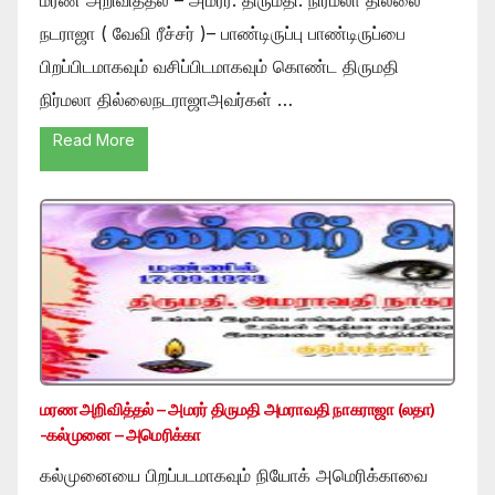
நடராஜா ( வேவி ரீச்சர் )– பாண்டிருப்பு பாண்டிருப்பை
பிறப்பிடமாகவும் வசிப்பிடமாகவும் கொண்ட திருமதி
நிர்மலா தில்லைநடராஜாஅவர்கள் …
Read More
மரண அறிவித்தல் – அமரர் திருமதி அமராவதி நாகராஜா (லதா)
-கல்முனை – அமெரிக்கா
கல்முனையை பிறப்படமாகவும் நியோக் அமெரிக்காவை