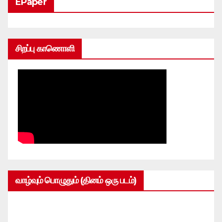
EPaper
சிறப்பு காணொளி
வாழ்வும் பொழுதும் (தினம் ஒரு படம்)