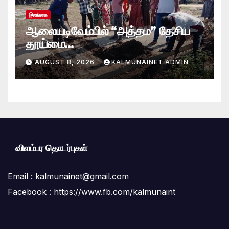
இலங்கை
ஆலையடிவேம்பில் “அத்தம” தேசிய
தூய்மை
வேலைத்திட்டம்.:ஆலையடிவேம்பு
AUGUST 8, 2026
KALMUNAINET ADMIN
பிரதேச செயலகமும் பிரதேச சபையும்
இணைந்து விசேட தூய்மைப் பணி.
விளம்பர தொடர்புகள்
Email :
kalmunainet@gmail.com
Facebook : https://www.fb.com/kalmunaint