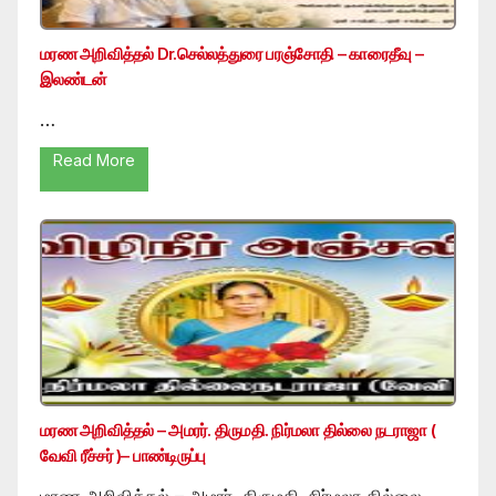
மரண அறிவித்தல் Dr.செல்லத்துரை பரஞ்சோதி – காரைதீவு –
இலண்டன்
…
Read More
மரண அறிவித்தல் – அமரர். திருமதி. நிர்மலா தில்லை நடராஜா (
வேவி ரீச்சர் )– பாண்டிருப்பு
மரண அறிவித்தல் – அமரர். திருமதி. நிர்மலா தில்லை