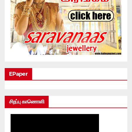
EPaper
சிறப்பு காணொளி