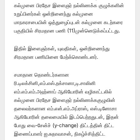
கல்முனை பிரதேச இளைஞர் நல்லிணக்க குழுக்களின்
உறுப்பினர்கள் ஒன்றினைந்து கல்முனை
மாநகரசபையின் ஒத்துழைப்புடன் கல்முனை கடற்கரை
பகுதியில் சிரமதான பணி (11)முன்னெடுக்கப்பட்டது.
இதில் இளைஞர்கள், யுவதிகள், ஒன்றிணைந்து
சிரமதான பணியினை மேற்க்கொண்டனர்.
சமாதான தொண்டர்களான
ரி.டிலக்சினி,எம்.எஸ்.றக்சானா,டி.சாலினி
எம்.எம்.எம்.அஹ்னாப் ஆகியோரின் வழிகாட்டலில்
கல்முனை பிரதேச இளைஞர் நல்லிணக்ககுழுவின்
தலைவர்களான எம்.என்.எம்.அப்ராஸ், எஸ்.டினோசா
ஆகியோரின் தலைமையில் இடம்பெற்றதுடன், இதன்
போது வை-சேன்ச் (y-change) திட்டத்தின் திட்ட
இணைப்பாளர் ஐ.சுதாவாசன், நிகழ்ச்சித்திட்ட