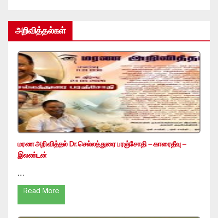
அறிவித்தல்கள்
மரண அறிவித்தல் Dr.செல்லத்துரை பரஞ்சோதி – காரைதீவு –
இலண்டன்
…
Read More