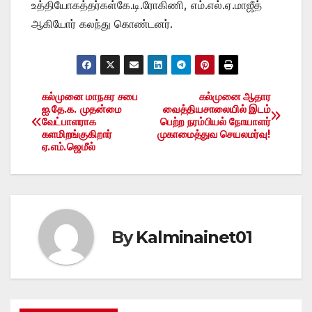
உத்தியோகத்தர்கள்கே.டி.ரோகிணி, எம்.எல்.ஏ.மாஜீத்
ஆகியோர் கலந்து கொண்டனர்.
கல்முனை மாநகர சபை
கல்முனை ஆதார
Post
ஐ.தே.க. முதன்மை
வைத்தியசாலையில் இடம்
வேட்பாளராக
பெற்ற நரம்பியல் நோயாளர்
navigation
களமிறங்குகிறார்
முகாமைத்துவ செயலமர்வு!
ஏ.எம்.ஜெமீல்
By
Kalminainet01