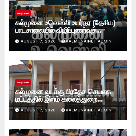
கல்முனை
கல்முனை உவெஸ்லி உயர்தர (தேசிய)
பாடசாலையில் விழிப்புணர்வுச்
செயலமர்வு
AUGUST 7, 2026
KALMUNAINET ADMIN
கல்முனை
கல்முனை வடக்கு பிரதேச செயலக
மட்டத்தில் இளம் கலைத்துறை
சாதனையாளர்களை உருவாக்கும்
AUGUST 7, 2026
KALMUNAINET ADMIN
தேசியஇளைஞர்விருது_விழா 2026