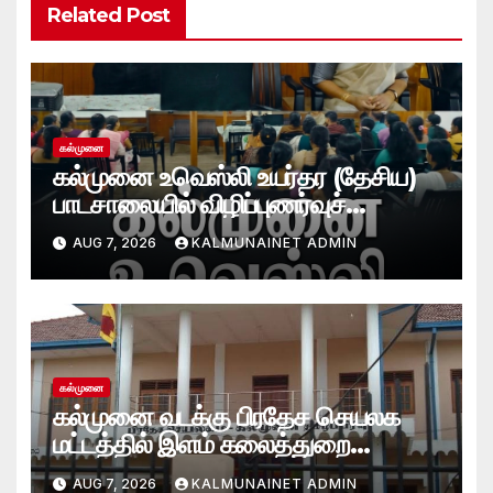
Related Post
கல்முனை
கல்முனை உவெஸ்லி உயர்தர (தேசிய)
பாடசாலையில் விழிப்புணர்வுச்
செயலமர்வு
AUG 7, 2026
KALMUNAINET ADMIN
கல்முனை
கல்முனை வடக்கு பிரதேச செயலக
மட்டத்தில் இளம் கலைத்துறை
சாதனையாளர்களை உருவாக்கும்
AUG 7, 2026
KALMUNAINET ADMIN