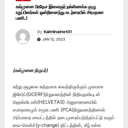
கல்முனை பிரதேச இளைஞர் நல்லிணக்க குழு
உறுப்பினர்கள் ஒன்றினைந்து கடற்ரையில் சிரமதான
பணி..!
By
Kalminainet01
JAN 12, 2023
(கல்முனை நிருபர்)
சுற்று சூழலை சுத்தமாக வைத்திருக்கும் முகமாக
ஜிசேர்ப்(GCERF)நிறுவனத்தின் நிதியுதவியுடன்
ஹெல்விடாஸ்(HELVETAS) அனுசரணையில்
சமாதானமும் சமூக பணி (PCA)நிறுவனத்தினால்
அம்பாறை மாவட்டத்தில் நடைமுறைப்படுத்தப்பட்டு வரும்
வை-சென்ச்(y-change) திட்டத்தின், கீழ் உள்ள