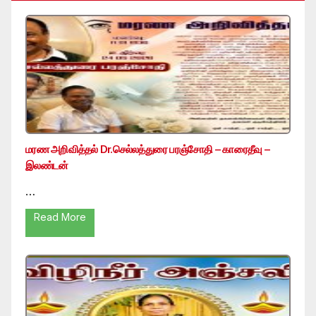
மரண அறிவித்தல் Dr.செல்லத்துரை பரஞ்சோதி – காரைதீவு –
இலண்டன்
…
Read More