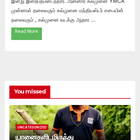
இன்று இறைபதமடைந்தார். அன்னார் கல்முனை YMCA
முன்னாள் தலைவரும் கல்முனை மத்தியஸ்டர் சபையின்
தலைவரும் , கல்முனை வடக்கு ஆதார …
Read More
You missed
UNCATEGORIZED
யானைகளிடமிருந்து