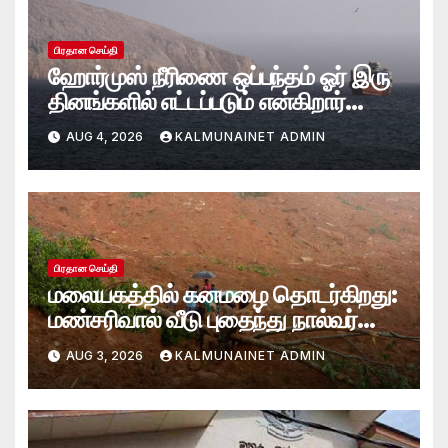
பிரதான செய்தி
ஹோர்முஸ் நீரிணை ஒப்பந்தம் ஓர் இரு
தினங்களில் எட்டப்படும் என்கிறார்
அமெரிக்க கருவூலச் செயலாளர்
AUG 4, 2026
KALMUNAINET ADMIN
ஸ்காட் பெசென்ட்!
பிரதான செய்தி
மலையகத்தில் கனமழை தொடர்கிறது:
மண்சரிவால் வீடு புதைந்து நால்வர்
மாயம்
AUG 3, 2026
KALMUNAINET ADMIN