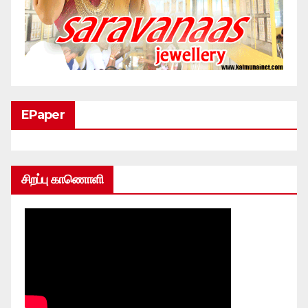
EPaper
சிறப்பு காணொளி