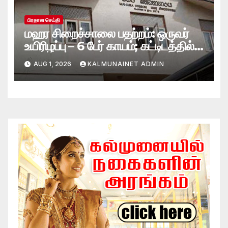
பிரதான செய்தி
மஹர சிறைச்சாலை பதற்றம்: ஒருவர்
உயிரிழப்பு – 6 பேர் காயம்; கட்டிடத்தில்
பாரிய தீ
AUG 1, 2026
KALMUNAINET ADMIN