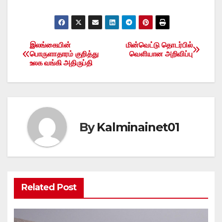
இலங்கையின்
மின்வெட்டு தொடர்பில்
Post
பொருளாதாரம் குறித்து
வெளியான அறிவிப்பு
உலக வங்கி அதிருப்தி
navigation
By
Kalminainet01
Related Post