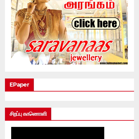
EPaper
சிறப்பு காணொளி