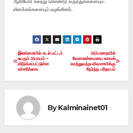
ஆகியோர் கலந்து கொண்டு கருத்துக்களையும்.
விளக்கங்களையும் வழங்கினர்.
இலங்கையில் கடல் மட்டம்
அம்பாறையில்
Post
உயரும் அபாயம் –
வேளாண்மையை காவல்
விடுக்கப்பட்டுள்ள
காத்துவந்த விவசாயிக்கு
navigation
எச்சரிக்கை
நேர்ந்த பரிதாபம்
By
Kalminainet01