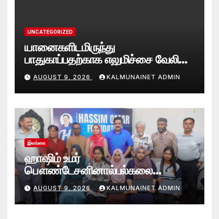
UNCATEGORIZED
யானைகளிடமிருந்து
பாதுகாப்பதற்காக எலுமிச்சை வேலி
அமைத்தல்’ ஆய்வில் வெற்றி
AUGUST 9, 2026
KALMUNAINET ADMIN
என்கிறார் வினோஜ்குமார்
இலங்கை
ஹாஷிம் உமர்
பௌண்டேசனினால்பல்கலை
மாணவர்களுக்குமடி கணனி
AUGUST 9, 2026
KALMUNAINET ADMIN
அன்பளிப்பு.!