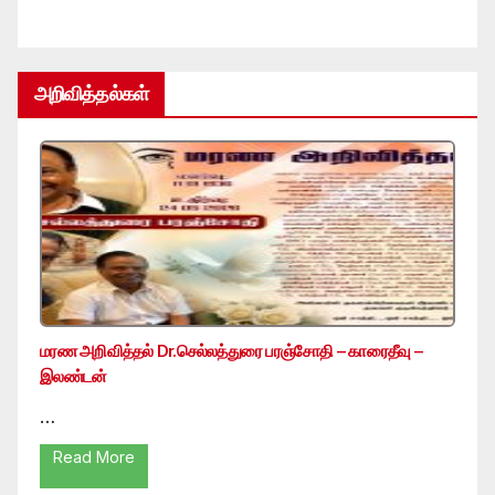
அறிவித்தல்கள்
மரண அறிவித்தல் Dr.செல்லத்துரை பரஞ்சோதி – காரைதீவு –
இலண்டன்
…
Read More