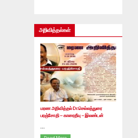
அறிவித்தல்கள்
மரண அறிவித்தல் Dr.செல்லத்துரை
பரஞ்சோதி – காரைதீவு – இலண்டன்
…
Read More