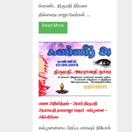
கொண்ட திருமதி நிர்மலா
தில்லைநடராஜாஅவர்கள் …
Read More
மரண அறிவித்தல் – அமரர் திருமதி
அமராவதி நாகராஜா (லதா) -கல்முனை –
அமெரிக்கா
கல்முனையை பிறப்படமாகவும் நியோக்