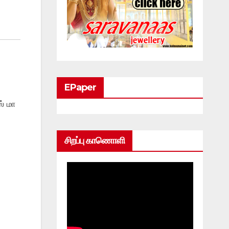
EPaper
் மா
சிறப்பு காணொளி