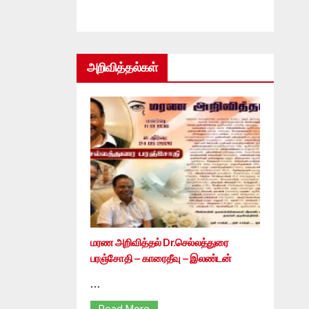
அறிவித்தல்கள்
மரண அறிவித்தல் Dr.செல்லத்துரை
பரஞ்சோதி – காரைதீவு – இலண்டன்
…
Read More