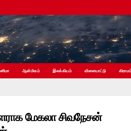
ினிமா
ஆன்மிகம்
இலக்கியம்
விளையாட்டு
கிராமம
ளராக மேகலா சிவநேசன்