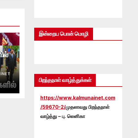
இன்றைய பொன் மொழி
ில்
INET
பிறந்தநாள் வாழ்த்துக்கள்
https://www.kalmunainet.com
/59670-2/
முதலாவது பிறந்தநாள்
வாழ்த்து – பு. லெனிகா