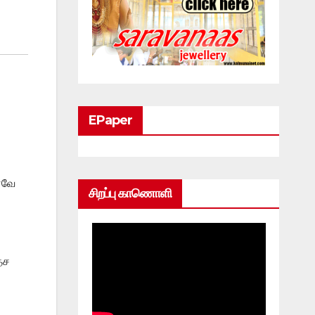
EPaper
னவே
சிறப்பு காணொளி
ேச