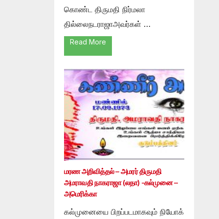
கொண்ட திருமதி நிர்மலா
தில்லைநடராஜாஅவர்கள் …
Read More
மரண அறிவித்தல் – அமரர் திருமதி
அமராவதி நாகராஜா (லதா) -கல்முனை –
அமெரிக்கா
கல்முனையை பிறப்படமாகவும் நியோக்