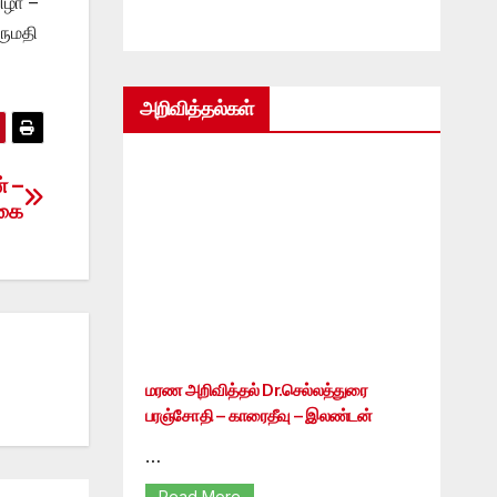
ிழா –
ருமதி
அறிவித்தல்கள்
் –
்கை
மரண அறிவித்தல் Dr.செல்லத்துரை
பரஞ்சோதி – காரைதீவு – இலண்டன்
…
Read More