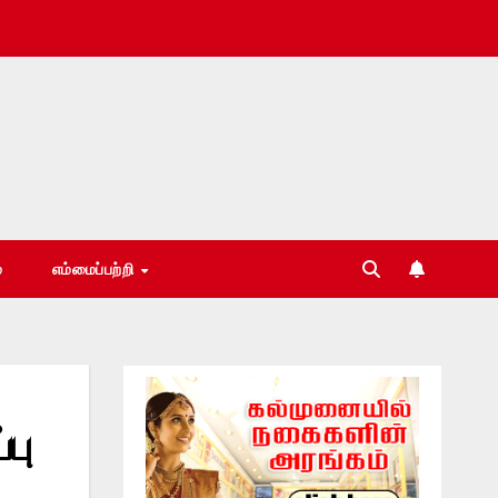
்
எம்மைப்பற்றி
பு