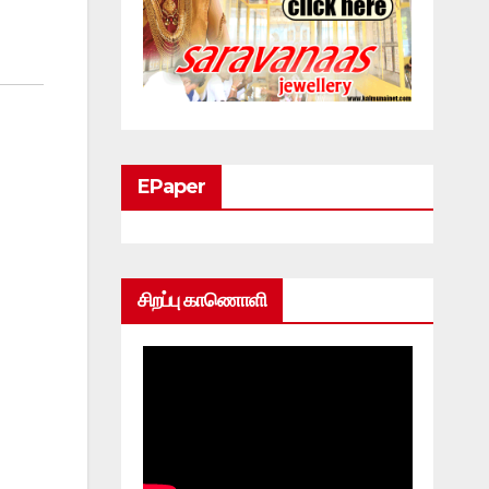
EPaper
சிறப்பு காணொளி