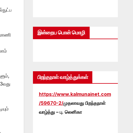
்நுட்ப
இன்றைய பொன் மொழி
ைமாணி
லாம்
ளும்,
பிறந்தநாள் வாழ்த்துக்கள்
 3வது
https://www.kalmunainet.com
/59670-2/
முதலாவது பிறந்தநாள்
யும்
வாழ்த்து – பு. லெனிகா