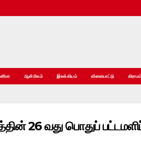
ினிமா
ஆன்மிகம்
இலக்கியம்
விளையாட்டு
கிராமம
்தின் 26 வது பொதுப் பட்டமளிப்