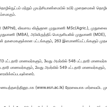
ழில்நுட்பம் மற்றும் முயற்சியாண்மையில் உயிர் முறைமைகள் தொழில
்சமாகும்.
வமாணி (MPhil), விவசாய விஞ்ஞான முதுமாணி MSc(Agric.), முதுகல
முதுமாணி (MBA), அபிவிருத்திப் பொருளியலில் முதுமாணி (MDE),
்பின் தகமைகளுக்கான பட்டங்களும், 263 இளமாணிப்பட்டங்களும் முத
 பட்டதாரி மாணவர்களும், 3வது அமர்வில் 548 பட்டதாரி மாணவர்க
ட்டதாரி மாணவர்களும், 2வது அமர்வில் 549 பட்டதாரி மாணவர்களும்,
ௌரவிக்கப்படவுள்ளனர்.
இணையத்தளத்தினூடாக (www.esn.ac.lk) நேரலையாக பார்வையிட முடி